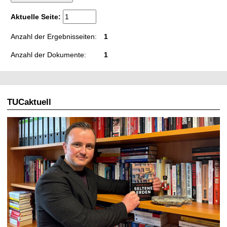
t
Aktuelle Seite:
Anzahl der Ergebnisseiten:
1
Anzahl der Dokumente:
1
TUCaktuell