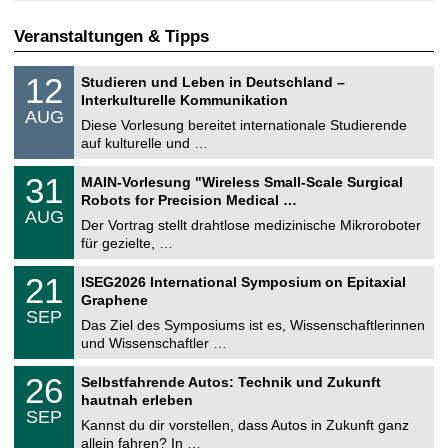
Veranstaltungen & Tipps
S
1
12
Studieren und Leben in Deutschland –
o
2
Interkulturelle Kommunikation
n
.
AUG
s
0
Diese Vorlesung bereitet internationale Studierende
t
8
auf kulturelle und …
i
.
g
2
T
e
3
31
MAIN-Vorlesung "Wireless Small-Scale Surgical
0
U
1
2
Robots for Precision Medical …
C
.
6
AUG
h
0
Der Vortrag stellt drahtlose medizinische Mikroroboter
e
8
für gezielte, …
m
.
n
2
T
i
2
21
ISEG2026 International Symposium on Epitaxial
0
U
t
1
2
Graphene
C
z
.
6
SEP
h
0
Das Ziel des Symposiums ist es, Wissenschaftlerinnen
e
9
und Wissenschaftler …
m
.
n
2
T
i
2
26
Selbstfahrende Autos: Technik und Zukunft
0
U
t
6
2
hautnah erleben
C
z
.
6
SEP
h
0
Kannst du dir vorstellen, dass Autos in Zukunft ganz
e
9
allein fahren? In …
m