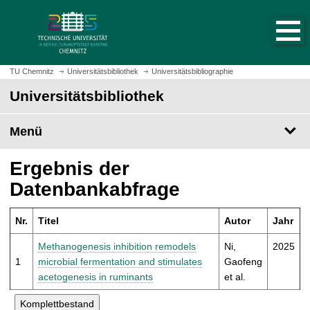
S
S
t
p
a
r
r
i
t
n
TU Chemnitz
Universitätsbibliothek
Universitätsbibliographie
s
g
Universitätsbibliothek
e
e
i
z
t
Menü
u
e
m
a
H
Ergebnis der
u
a
Datenbankabfrage
f
u
r
p
u
Nr.
Titel
Autor
Jahr
t
f
i
Methanogenesis inhibition remodels
Ni,
2025
e
n
1
microbial fermentation and stimulates
Gaofeng
n
h
acetogenesis in ruminants
et al.
a
l