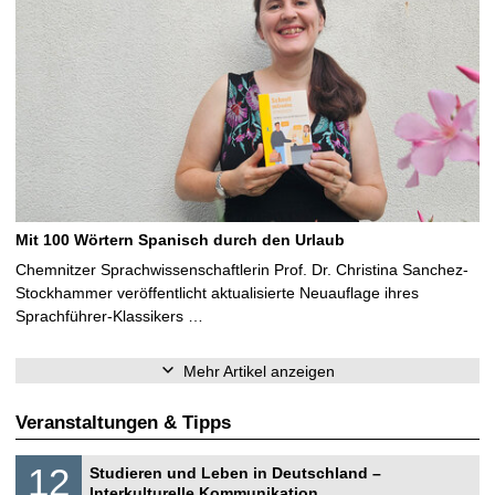
Mit 100 Wörtern Spanisch durch den Urlaub
Chemnitzer Sprachwissenschaftlerin Prof. Dr. Christina Sanchez-
Stockhammer veröffentlicht aktualisierte Neuauflage ihres
Sprachführer-Klassikers …
Mehr Artikel anzeigen
Veranstaltungen & Tipps
S
1
12
Studieren und Leben in Deutschland –
o
2
Interkulturelle Kommunikation
n