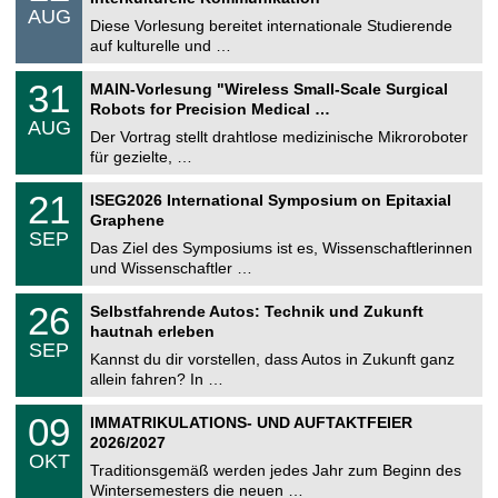
.
AUG
s
0
Diese Vorlesung bereitet internationale Studierende
t
8
auf kulturelle und …
i
.
g
2
T
e
3
31
MAIN-Vorlesung "Wireless Small-Scale Surgical
0
U
1
2
Robots for Precision Medical …
C
.
6
AUG
h
0
Der Vortrag stellt drahtlose medizinische Mikroroboter
e
8
für gezielte, …
m
.
n
2
T
i
2
21
ISEG2026 International Symposium on Epitaxial
0
U
t
1
2
Graphene
C
z
.
6
SEP
h
0
Das Ziel des Symposiums ist es, Wissenschaftlerinnen
e
9
und Wissenschaftler …
m
.
n
2
T
i
2
26
Selbstfahrende Autos: Technik und Zukunft
0
U
t
6
2
hautnah erleben
C
z
.
6
SEP
h
0
Kannst du dir vorstellen, dass Autos in Zukunft ganz
e
9
allein fahren? In …
m
.
n
2
T
i
0
09
IMMATRIKULATIONS- UND AUFTAKTFEIER
0
U
t
9
2
2026/2027
C
z
.
6
OKT
h
1
Traditionsgemäß werden jedes Jahr zum Beginn des
e
0
Wintersemesters die neuen …
m