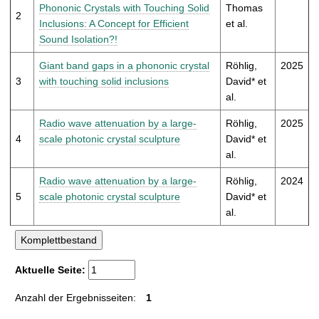
t
Phononic Crystals with Touching Solid
Thomas
2
Inclusions: A Concept for Efficient
et al.
Sound Isolation?!
Giant band gaps in a phononic crystal
Röhlig,
2025
3
with touching solid inclusions
David* et
al.
Radio wave attenuation by a large-
Röhlig,
2025
4
scale photonic crystal sculpture
David* et
al.
Radio wave attenuation by a large-
Röhlig,
2024
5
scale photonic crystal sculpture
David* et
al.
Aktuelle Seite:
Anzahl der Ergebnisseiten:
1