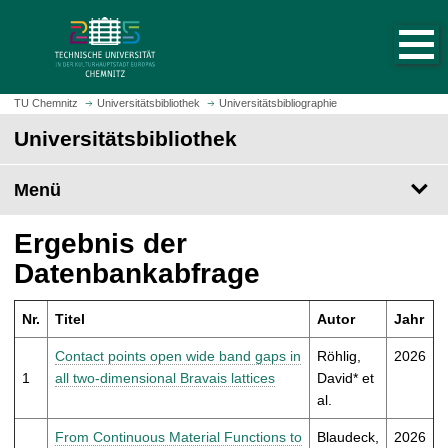
S
S
t
p
a
r
r
i
t
n
TU Chemnitz
Universitätsbibliothek
Universitätsbibliographie
s
g
Universitätsbibliothek
e
e
i
z
t
Menü
u
e
m
a
H
Ergebnis der
u
a
Datenbankabfrage
f
u
r
p
u
Nr.
Titel
Autor
Jahr
t
f
i
Contact points open wide band gaps in
Röhlig,
2026
e
n
1
all two-dimensional Bravais lattices
David* et
n
h
al.
a
l
From Continuous Material Functions to
Blaudeck,
2026