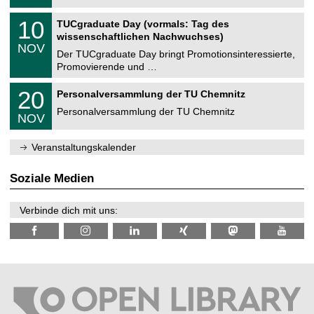
.
n
2
Z
i
1
10
TUCgraduate Day (vormals: Tag des
0
e
t
0
2
wissenschaftlichen Nachwuchses)
n
z
.
6
NOV
t
1
Der TUCgraduate Day bringt Promotionsinteressierte,
r
1
Promovierende und …
u
.
m
2
T
f
2
20
Personalversammlung der TU Chemnitz
0
U
ü
0
2
C
r
Personalversammlung der TU Chemnitz
.
6
NOV
h
d
1
e
e
1
m
n
.
Veranstaltungskalender
n
w
2
i
i
0
t
s
2
Soziale Medien
z
s
6
e
n
Verbinde dich mit uns:
s
c
h
a
f
t
l
i
c
h