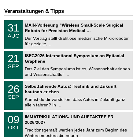
Veranstaltungen & Tipps
T
3
31
MAIN-Vorlesung "Wireless Small-Scale Surgical
U
1
Robots for Precision Medical …
C
.
AUG
h
0
Der Vortrag stellt drahtlose medizinische Mikroroboter
e
8
für gezielte, …
m
.
n
2
T
i
2
21
ISEG2026 International Symposium on Epitaxial
0
U
t
1
2
Graphene
C
z
.
6
SEP
h
0
Das Ziel des Symposiums ist es, Wissenschaftlerinnen
e
9
und Wissenschaftler …
m
.
n
2
T
i
2
26
Selbstfahrende Autos: Technik und Zukunft
0
U
t
6
2
hautnah erleben
C
z
.
6
SEP
h
0
Kannst du dir vorstellen, dass Autos in Zukunft ganz
e
9
allein fahren? In …
m
.
n
2
T
i
0
09
IMMATRIKULATIONS- UND AUFTAKTFEIER
0
U
t
9
2
2026/2027
C
z
.
6
OKT
h
1
Traditionsgemäß werden jedes Jahr zum Beginn des
e
0
Wintersemesters die neuen …
m