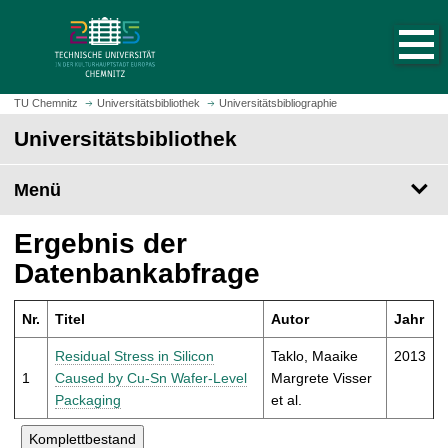
S
S
t
p
a
r
r
i
t
n
TU Chemnitz
Universitätsbibliothek
Universitätsbibliographie
s
g
Universitätsbibliothek
e
e
i
z
t
Menü
u
e
m
a
H
Ergebnis der
u
a
Datenbankabfrage
f
u
r
p
u
Nr.
Titel
Autor
Jahr
t
f
i
Residual Stress in Silicon
Taklo, Maaike
2013
e
n
1
Caused by Cu-Sn Wafer-Level
Margrete Visser
n
h
Packaging
et al.
a
l