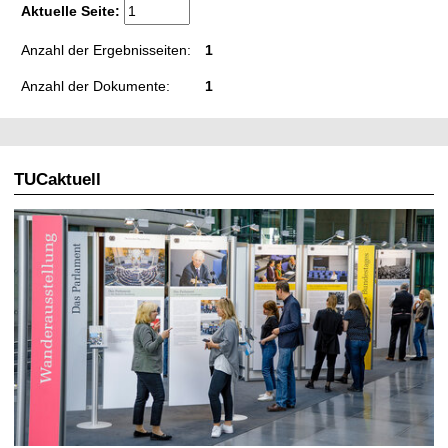
t
Aktuelle Seite:
Anzahl der Ergebnisseiten:
1
Anzahl der Dokumente:
1
TUCaktuell