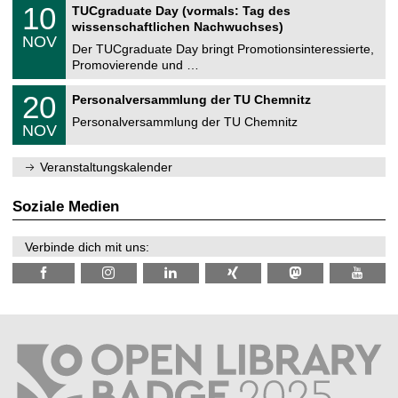
Z
i
1
10
TUCgraduate Day (vormals: Tag des
0
e
t
0
2
wissenschaftlichen Nachwuchses)
n
z
.
6
NOV
t
1
Der TUCgraduate Day bringt Promotionsinteressierte,
r
1
Promovierende und …
u
.
m
2
T
f
2
20
Personalversammlung der TU Chemnitz
0
U
ü
0
2
C
r
Personalversammlung der TU Chemnitz
.
6
NOV
h
d
1
e
e
1
m
n
.
Veranstaltungskalender
n
w
2
i
i
0
t
s
2
Soziale Medien
z
s
6
e
n
Verbinde dich mit uns:
s
c
h
a
f
t
l
i
c
h
e