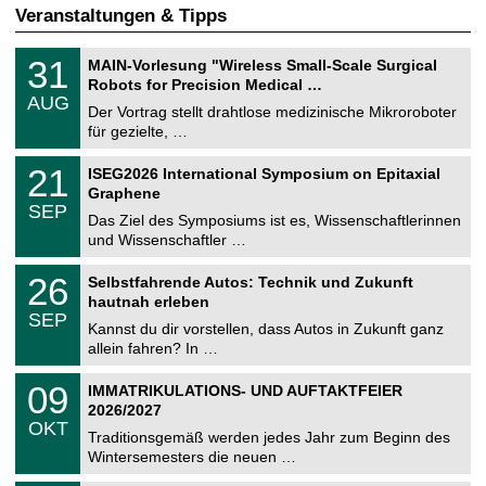
Veranstaltungen & Tipps
T
3
31
MAIN-Vorlesung "Wireless Small-Scale Surgical
U
1
Robots for Precision Medical …
C
.
AUG
h
0
Der Vortrag stellt drahtlose medizinische Mikroroboter
e
8
für gezielte, …
m
.
n
2
T
i
2
21
ISEG2026 International Symposium on Epitaxial
0
U
t
1
2
Graphene
C
z
.
6
SEP
h
0
Das Ziel des Symposiums ist es, Wissenschaftlerinnen
e
9
und Wissenschaftler …
m
.
n
2
T
i
2
26
Selbstfahrende Autos: Technik und Zukunft
0
U
t
6
2
hautnah erleben
C
z
.
6
SEP
h
0
Kannst du dir vorstellen, dass Autos in Zukunft ganz
e
9
allein fahren? In …
m
.
n
2
T
i
0
09
IMMATRIKULATIONS- UND AUFTAKTFEIER
0
U
t
9
2
2026/2027
C
z
.
6
OKT
h
1
Traditionsgemäß werden jedes Jahr zum Beginn des
e
0
Wintersemesters die neuen …
m
.
n
2