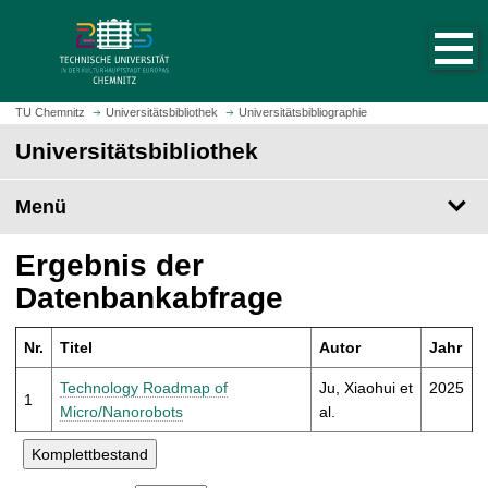
S
S
t
p
a
r
r
i
t
n
TU Chemnitz
Universitätsbibliothek
Universitätsbibliographie
s
g
Universitätsbibliothek
e
e
i
z
t
Menü
u
e
m
a
H
Ergebnis der
u
a
Datenbankabfrage
f
u
r
p
u
Nr.
Titel
Autor
Jahr
t
f
i
Technology Roadmap of
Ju, Xiaohui et
2025
e
1
n
Micro/Nanorobots
al.
n
h
a
l