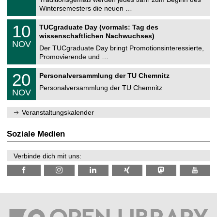
e
0
Wintersemesters die neuen …
m
.
n
2
Z
i
1
10
TUCgraduate Day (vormals: Tag des
0
e
t
0
2
wissenschaftlichen Nachwuchses)
n
z
.
6
NOV
t
1
Der TUCgraduate Day bringt Promotionsinteressierte,
r
1
Promovierende und …
u
.
m
2
T
f
2
20
Personalversammlung der TU Chemnitz
0
U
ü
0
2
C
r
Personalversammlung der TU Chemnitz
.
6
NOV
h
d
1
e
e
1
m
n
.
Veranstaltungskalender
n
w
2
i
i
0
t
s
2
Soziale Medien
z
s
6
e
n
Verbinde dich mit uns:
s
c
h
a
f
t
l
i