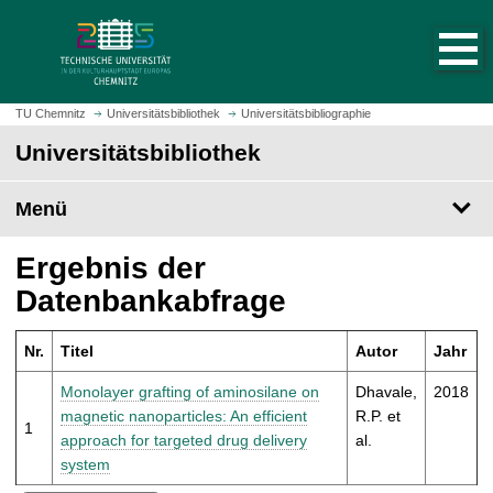
S
S
t
p
a
r
r
i
t
n
TU Chemnitz
Universitätsbibliothek
Universitätsbibliographie
s
g
Universitätsbibliothek
e
e
i
z
t
Menü
u
e
m
a
H
Ergebnis der
u
a
Datenbankabfrage
f
u
r
p
u
Nr.
Titel
Autor
Jahr
t
f
i
Monolayer grafting of aminosilane on
Dhavale,
2018
e
n
magnetic nanoparticles: An efficient
R.P. et
n
1
h
approach for targeted drug delivery
al.
a
system
l