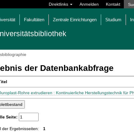
Direktlinks
Anmelden
Kontakt
iversität
Fakultäten
Zentrale Einrichtungen
Studium
In
niversitätsbibliothek
tsbibliographie
ebnis der Datenbankabfrage
itel
Duroplast-Rohre extrudieren : Kontinuierliche Herstellungstechnik fü
lle Seite:
 der Ergebnisseiten:
1