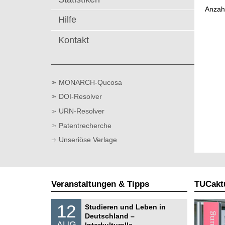
t
Anzah
Hilfe
Kontakt
MONARCH-Qucosa
DOI-Resolver
URN-Resolver
Patentrecherche
Unseriöse Verlage
Veranstaltungen & Tipps
TUCaktu
S
1
12
Studieren und Leben in
o
2
Deutschland –
n
.
AUG
s
Interkulturelle