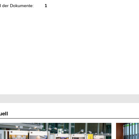
l der Dokumente:
1
ell