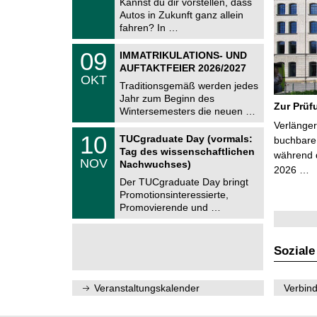
Kannst du dir vorstellen, dass
m
.
Autos in Zukunft ganz allein
n
2
i
fahren? In …
0
t
2
z
T
6
0
09
IMMATRIKULATIONS- UND
U
9
AUFTAKTFEIER 2026/2027
C
.
OKT
h
1
Traditionsgemäß werden jedes
e
0
Jahr zum Beginn des
m
.
Zur Prüf
Wintersemesters die neuen …
n
2
i
Verlänger
0
Z
t
1
10
2
TUCgraduate Day (vormals:
buchbare 
e
z
0
6
Tag des wissenschaftlichen
n
während d
.
NOV
t
Nachwuchses)
1
2026 …
r
1
Der TUCgraduate Day bringt
u
.
Promotionsinteressierte,
m
2
f
Promovierende und …
0
ü
2
r
6
d
e
Soziale
n
w
i
Veranstaltungskalender
Verbind
s
s
e