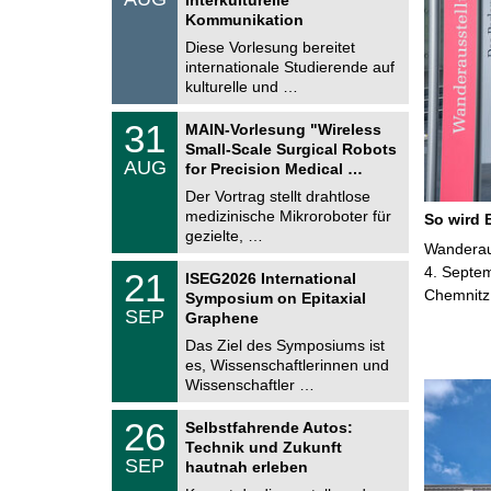
0
t
Kommunikation
8
i
.
Diese Vorlesung bereitet
g
2
e
internationale Studierende auf
0
kulturelle und …
2
6
T
3
31
MAIN-Vorlesung "Wireless
U
1
Small-Scale Surgical Robots
C
.
AUG
h
for Precision Medical …
0
e
8
Der Vortrag stellt drahtlose
m
.
medizinische Mikroroboter für
n
So wird 
2
i
gezielte, …
0
Wanderaus
t
2
z
T
4. Septem
6
2
21
ISEG2026 International
U
1
Chemnitz
Symposium on Epitaxial
C
.
SEP
h
Graphene
0
e
9
Das Ziel des Symposiums ist
m
.
es, Wissenschaftlerinnen und
n
2
i
Wissenschaftler …
0
t
2
z
T
6
2
26
Selbstfahrende Autos:
U
6
Technik und Zukunft
C
.
SEP
h
hautnah erleben
0
e
9