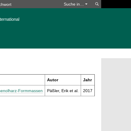
Suchen
Suche in…
ternational
Autor
Jahr
r Phenolharz-Formmassen
Päßler, Erik et al.
2017