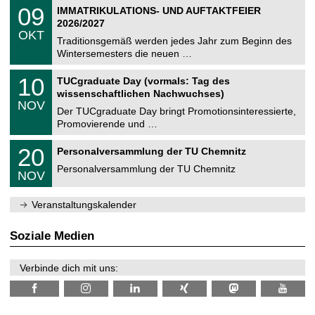
2
T
i
0
09
IMMATRIKULATIONS- UND AUFTAKTFEIER
0
U
t
9
2
2026/2027
C
z
.
6
OKT
h
1
Traditionsgemäß werden jedes Jahr zum Beginn des
e
0
Wintersemesters die neuen …
m
.
n
2
Z
i
1
10
TUCgraduate Day (vormals: Tag des
0
e
t
0
2
wissenschaftlichen Nachwuchses)
n
z
.
6
NOV
t
1
Der TUCgraduate Day bringt Promotionsinteressierte,
r
1
Promovierende und …
u
.
m
2
T
f
2
20
Personalversammlung der TU Chemnitz
0
U
ü
0
2
C
r
Personalversammlung der TU Chemnitz
.
6
NOV
h
d
1
e
e
1
m
n
.
Veranstaltungskalender
n
w
2
i
i
0
t
s
2
Soziale Medien
z
s
6
e
n
Verbinde dich mit uns:
s
c
h
a