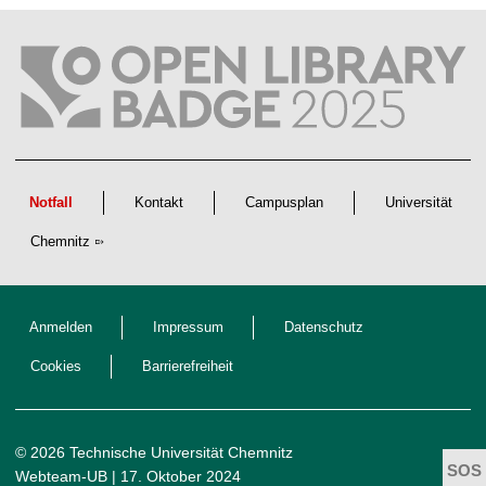
f
t
l
i
c
h
e
n
N
a
c
h
w
Notfall
Kontakt
Campusplan
Universität
u
c
Chemnitz
h
s
Anmelden
Impressum
Datenschutz
Cookies
Barrierefreiheit
© 2026 Technische Universität Chemnitz
Webteam-UB
| 17. Oktober 2024