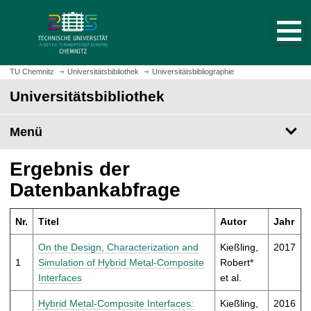
S
S
t
p
a
r
r
i
t
n
TU Chemnitz
Universitätsbibliothek
Universitätsbibliographie
s
g
Universitätsbibliothek
e
e
i
z
t
Menü
u
e
m
a
H
Ergebnis der
u
a
Datenbankabfrage
f
u
r
p
u
Nr.
Titel
Autor
Jahr
t
f
i
On the Design, Characterization and
Kießling,
2017
e
n
1
Simulation of Hybrid Metal-Composite
Robert*
n
h
Interfaces
et al.
a
l
Hybrid Metal-Composite Interfaces:
Kießling,
2016