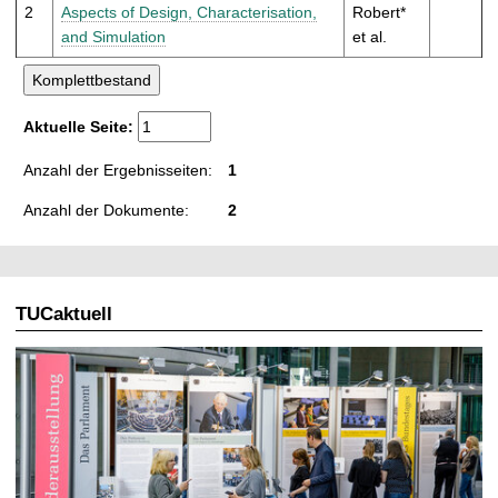
t
2
Aspects of Design, Characterisation,
Robert*
and Simulation
et al.
Aktuelle Seite:
Anzahl der Ergebnisseiten:
1
Anzahl der Dokumente:
2
TUCaktuell