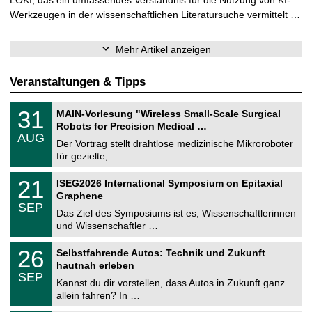
Werkzeugen in der wissenschaftlichen Literatursuche vermittelt …
Mehr Artikel anzeigen
Veranstaltungen & Tipps
T
3
31
MAIN-Vorlesung "Wireless Small-Scale Surgical
U
1
Robots for Precision Medical …
C
.
AUG
h
0
Der Vortrag stellt drahtlose medizinische Mikroroboter
e
8
für gezielte, …
m
.
n
2
T
i
2
21
ISEG2026 International Symposium on Epitaxial
0
U
t
1
2
Graphene
C
z
.
6
SEP
h
0
Das Ziel des Symposiums ist es, Wissenschaftlerinnen
e
9
und Wissenschaftler …
m
.
n
2
T
i
2
26
Selbstfahrende Autos: Technik und Zukunft
0
U
t
6
2
hautnah erleben
C
z
.
6
SEP
h
0
Kannst du dir vorstellen, dass Autos in Zukunft ganz
e
9
allein fahren? In …
m
.
n