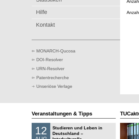
Anzahl
t
Hilfe
Anzah
Kontakt
MONARCH-Qucosa
DOI-Resolver
URN-Resolver
Patentrecherche
Unseriöse Verlage
Veranstaltungen & Tipps
TUCaktu
S
1
12
Studieren und Leben in
o
2
Deutschland –
n
.
AUG
s
Interkulturelle