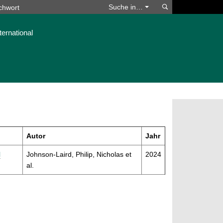
Suchen
Suche in…
ternational
Autor
Jahr
l
Johnson-Laird, Philip, Nicholas et
2024
al.