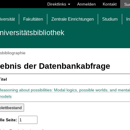
Direktlinks
Anmelden
Kontakt
iversität
Fakultäten
Zentrale Einrichtungen
Studium
In
niversitätsbibliothek
tsbibliographie
ebnis der Datenbankabfrage
itel
Reasoning about possibilities: Modal logics, possible worlds, and menta
models
lle Seite: