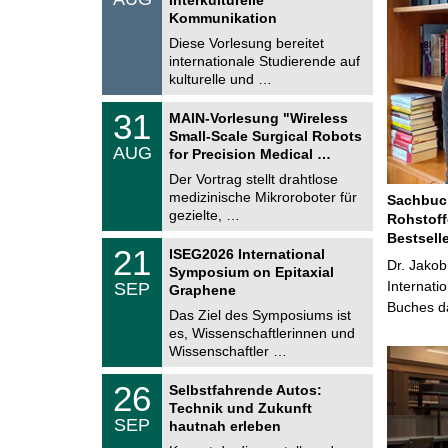
0
t
Kommunikation
8
i
.
Diese Vorlesung bereitet
g
2
e
internationale Studierende auf
0
kulturelle und …
2
6
T
3
31
MAIN-Vorlesung "Wireless
U
1
Small-Scale Surgical Robots
C
.
AUG
h
for Precision Medical …
0
e
8
Der Vortrag stellt drahtlose
m
.
medizinische Mikroroboter für
n
Sachbuch
2
i
gezielte, …
Rohstoff
0
t
2
Bestsell
z
T
6
2
21
ISEG2026 International
U
Dr. Jakob
1
Symposium on Epitaxial
C
.
Internati
SEP
h
Graphene
0
e
Buches da
9
Das Ziel des Symposiums ist
m
.
es, Wissenschaftlerinnen und
n
2
i
Wissenschaftler …
0
t
2
z
T
6
2
26
Selbstfahrende Autos:
U
6
Technik und Zukunft
C
.
SEP
h
hautnah erleben
0
e
9