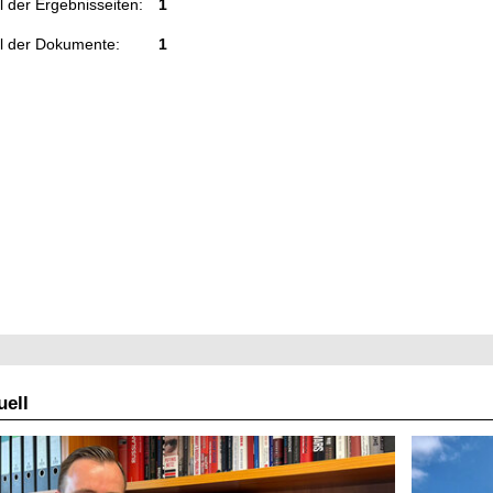
 der Ergebnisseiten:
1
l der Dokumente:
1
ell