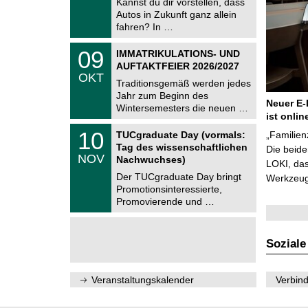
Kannst du dir vorstellen, dass
m
.
Autos in Zukunft ganz allein
n
2
i
fahren? In …
0
t
2
z
T
6
0
09
IMMATRIKULATIONS- UND
U
9
AUFTAKTFEIER 2026/2027
C
.
OKT
h
1
Traditionsgemäß werden jedes
e
0
Jahr zum Beginn des
m
.
Neuer E-
Wintersemesters die neuen …
n
2
ist onlin
i
0
Z
t
1
10
2
TUCgraduate Day (vormals:
„Familien
e
z
0
6
Tag des wissenschaftlichen
n
Die beid
.
NOV
t
Nachwuchses)
1
LOKI, das
r
1
Der TUCgraduate Day bringt
Werkzeuge
u
.
Promotionsinteressierte,
m
2
f
Promovierende und …
0
ü
2
r
6
d
e
Soziale
n
w
i
Veranstaltungskalender
Verbind
s
s
e