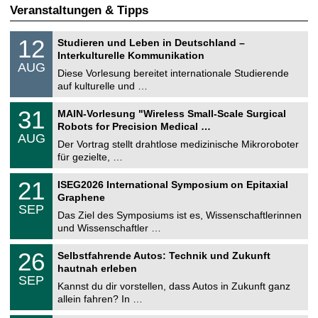
Veranstaltungen & Tipps
S
1
12
Studieren und Leben in Deutschland –
o
2
Interkulturelle Kommunikation
n
.
AUG
s
0
Diese Vorlesung bereitet internationale Studierende
t
8
auf kulturelle und …
i
.
g
2
T
e
3
31
MAIN-Vorlesung "Wireless Small-Scale Surgical
0
U
1
2
Robots for Precision Medical …
C
.
6
AUG
h
0
Der Vortrag stellt drahtlose medizinische Mikroroboter
e
8
für gezielte, …
m
.
n
2
T
i
2
21
ISEG2026 International Symposium on Epitaxial
0
U
t
1
2
Graphene
C
z
.
6
SEP
h
0
Das Ziel des Symposiums ist es, Wissenschaftlerinnen
e
9
und Wissenschaftler …
m
.
n
2
T
i
2
26
Selbstfahrende Autos: Technik und Zukunft
0
U
t
6
2
hautnah erleben
C
z
.
6
SEP
h
0
Kannst du dir vorstellen, dass Autos in Zukunft ganz
e
9
allein fahren? In …
m
.
n
2