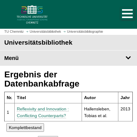
S
S
t
p
a
r
r
i
t
n
TU Chemnitz
Universitätsbibliothek
Universitätsbibliographie
s
g
Universitätsbibliothek
e
e
i
z
t
Menü
u
e
m
a
H
Ergebnis der
u
a
Datenbankabfrage
f
u
r
p
u
Nr.
Titel
Autor
Jahr
t
f
i
Reflexivity and Innovation :
Hallensleben,
2013
e
1
n
Conflicting Counterparts?
Tobias et al.
n
h
a
l