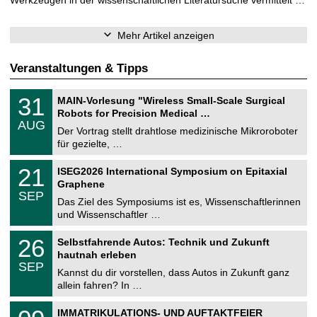
Mehr Artikel anzeigen
Veranstaltungen & Tipps
T
3
31
MAIN-Vorlesung "Wireless Small-Scale Surgical
U
1
Robots for Precision Medical …
C
.
AUG
h
0
Der Vortrag stellt drahtlose medizinische Mikroroboter
e
8
für gezielte, …
m
.
n
2
T
i
2
21
ISEG2026 International Symposium on Epitaxial
0
U
t
1
2
Graphene
C
z
.
6
SEP
h
0
Das Ziel des Symposiums ist es, Wissenschaftlerinnen
e
9
und Wissenschaftler …
m
.
n
2
T
i
2
26
Selbstfahrende Autos: Technik und Zukunft
0
U
t
6
2
hautnah erleben
C
z
.
6
SEP
h
0
Kannst du dir vorstellen, dass Autos in Zukunft ganz
e
9
allein fahren? In …
m
.
n
2
T
i
0
IMMATRIKULATIONS- UND AUFTAKTFEIER
0
U