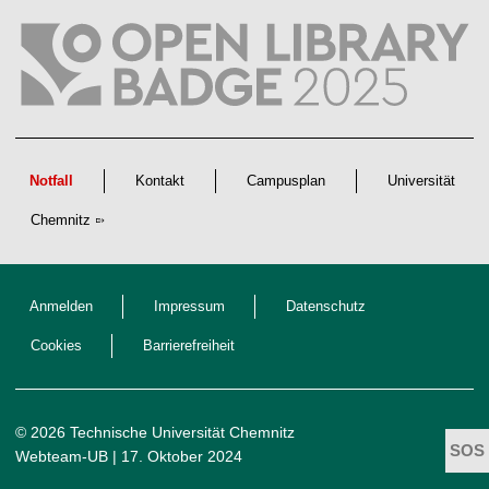
l
i
c
h
e
n
N
a
c
h
w
Notfall
Kontakt
Campusplan
Universität
u
c
Chemnitz
h
s
Anmelden
Impressum
Datenschutz
Cookies
Barrierefreiheit
© 2026 Technische Universität Chemnitz
Webteam-UB
| 17. Oktober 2024