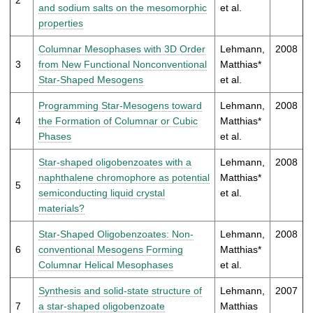
t
and sodium salts on the mesomorphic
et al.
properties
Columnar Mesophases with 3D Order
Lehmann,
2008
3
from New Functional Nonconventional
Matthias*
Star-Shaped Mesogens
et al.
Programming Star-Mesogens toward
Lehmann,
2008
4
the Formation of Columnar or Cubic
Matthias*
Phases
et al.
Star-shaped oligobenzoates with a
Lehmann,
2008
naphthalene chromophore as potential
Matthias*
5
semiconducting liquid crystal
et al.
materials?
Star-Shaped Oligobenzoates: Non-
Lehmann,
2008
6
conventional Mesogens Forming
Matthias*
Columnar Helical Mesophases
et al.
Synthesis and solid-state structure of
Lehmann,
2007
7
a star-shaped oligobenzoate
Matthias