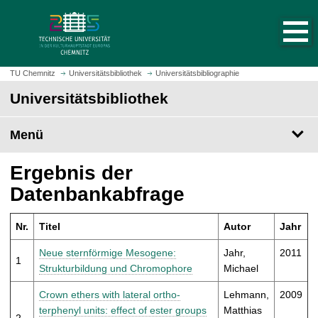
S
S
t
p
a
r
r
i
t
n
TU Chemnitz
Universitätsbibliothek
Universitätsbibliographie
s
g
Universitätsbibliothek
e
e
i
z
t
Menü
u
e
m
a
H
Ergebnis der
u
a
Datenbankabfrage
f
u
r
p
u
Nr.
Titel
Autor
Jahr
t
f
i
Neue sternförmige Mesogene:
Jahr,
2011
e
1
n
Strukturbildung und Chromophore
Michael
n
h
a
Crown ethers with lateral ortho-
Lehmann,
2009
l
terphenyl units: effect of ester groups
Matthias
2