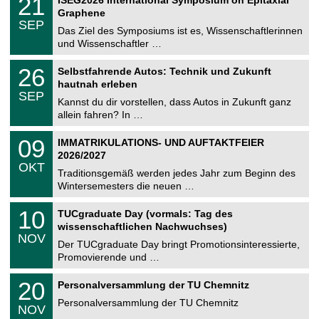
21
0
U
t
1
2
Graphene
C
z
.
6
SEP
h
0
Das Ziel des Symposiums ist es, Wissenschaftlerinnen
e
9
und Wissenschaftler …
m
.
n
2
T
i
2
26
Selbstfahrende Autos: Technik und Zukunft
0
U
t
6
2
hautnah erleben
C
z
.
6
SEP
h
0
Kannst du dir vorstellen, dass Autos in Zukunft ganz
e
9
allein fahren? In …
m
.
n
2
T
i
0
09
IMMATRIKULATIONS- UND AUFTAKTFEIER
0
U
t
9
2
2026/2027
C
z
.
6
OKT
h
1
Traditionsgemäß werden jedes Jahr zum Beginn des
e
0
Wintersemesters die neuen …
m
.
n
2
Z
i
1
10
TUCgraduate Day (vormals: Tag des
0
e
t
0
2
wissenschaftlichen Nachwuchses)
n
z
.
6
NOV
t
1
Der TUCgraduate Day bringt Promotionsinteressierte,
r
1
Promovierende und …
u
.
m
2
T
f
2
20
Personalversammlung der TU Chemnitz
0
U
ü
0
2
C
r
Personalversammlung der TU Chemnitz
.
6
NOV
h
d
1