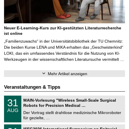
Neuer E-Learning-Kurs zur KI-gestützten Literaturrecherche
ist online
„Familienzuwachs“ in der Universitätsbibliothek der TU Chemnitz:
Die beiden Kurse LENA und MIKA erhalten das „Geschwisterkind“
LOKI, das ein umfassendes Verständnis für die Nutzung von KI-
Werkzeugen in der wissenschaftlichen Literatursuche vermittelt …
Mehr Artikel anzeigen
Veranstaltungen & Tipps
T
3
31
MAIN-Vorlesung "Wireless Small-Scale Surgical
U
1
Robots for Precision Medical …
C
.
AUG
h
0
Der Vortrag stellt drahtlose medizinische Mikroroboter
e
8
für gezielte, …
m
.
n
2
T
i
2
ISEG2026 International Symposium on Epitaxial