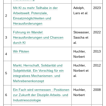
t
Mit KI zu mehr Teilhabe in der
Adolph,
2023
Arbeitswelt. Potenziale,
Lars et al.
2
Einsatzmöglichkeiten und
Herausforderungen
Führung im Wandel:
Stowasser,
2022
3
Herausforderungen und Chancen
Sascha et
durch KI
al.
Wir Piloten
Huchler,
2013
4
Norbert
Markt, Herrschaft, Solidarität und
Huchler,
2012
Subjektivität. Ein Vorschlag für ein
Norbert et
5
integratives Mechanismen- und
al.
Mehrebenenkonzept
Ein Fach wird vermessen : Positionen
Huchler,
2008
6
zur Zukunft der Disziplin Arbeits- und
Norbert
Industriesoziologie