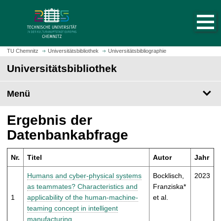
S
S
t
p
a
r
r
i
t
n
TU Chemnitz
Universitätsbibliothek
Universitätsbibliographie
s
g
Universitätsbibliothek
e
e
i
z
t
Menü
u
e
m
a
H
Ergebnis der
u
a
Datenbankabfrage
f
u
r
p
u
Nr.
Titel
Autor
Jahr
t
f
i
Humans and cyber-physical systems
Bocklisch,
2023
e
n
as teammates? Characteristics and
Franziska*
n
h
1
applicability of the human-machine-
et al.
a
teaming concept in intelligent
l
manufacturing