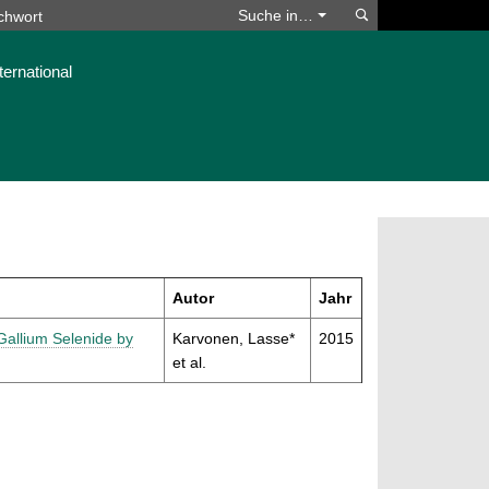
Suchen
Suche in…
ternational
Autor
Jahr
Gallium Selenide by
Karvonen, Lasse*
2015
et al.