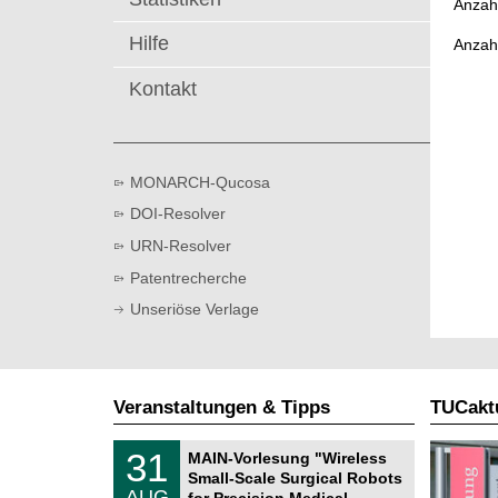
Anzahl
t
Hilfe
Anzah
Kontakt
MONARCH-Qucosa
DOI-Resolver
URN-Resolver
Patentrecherche
Unseriöse Verlage
Veranstaltungen & Tipps
TUCaktu
T
3
31
MAIN-Vorlesung "Wireless
U
1
Small-Scale Surgical Robots
C
.
AUG
h
for Precision Medical …