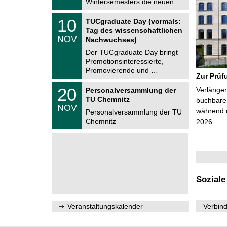
Wintersemesters die neuen …
n
2
i
0
Z
t
1
10
2
TUCgraduate Day (vormals:
e
z
0
6
Tag des wissenschaftlichen
n
.
NOV
t
Nachwuchses)
1
r
1
Der TUCgraduate Day bringt
u
.
Promotionsinteressierte,
m
2
f
Promovierende und …
0
Zur Prüf
ü
2
r
T
6
2
20
Verlänger
Personalversammlung der
d
U
0
TU Chemnitz
e
C
buchbare 
.
NOV
n
h
während d
1
Personalversammlung der TU
w
e
1
Chemnitz
2026 …
i
m
.
s
n
2
s
i
0
e
t
2
n
z
6
s
c
h
Soziale
a
f
t
l
Veranstaltungskalender
Verbind
i
c