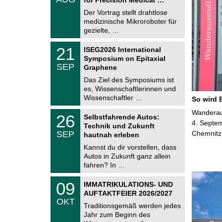
0
e
8
Der Vortrag stellt drahtlose
m
.
medizinische Mikroroboter für
n
2
i
gezielte, …
0
t
2
z
T
6
2
21
ISEG2026 International
U
1
Symposium on Epitaxial
C
.
SEP
h
Graphene
0
e
9
Das Ziel des Symposiums ist
m
.
es, Wissenschaftlerinnen und
n
2
i
Wissenschaftler …
So wird 
0
t
2
z
T
Wanderaus
6
2
26
Selbstfahrende Autos:
U
6
4. Septem
Technik und Zukunft
C
.
SEP
Chemnitz
h
hautnah erleben
0
e
9
Kannst du dir vorstellen, dass
m
.
Autos in Zukunft ganz allein
n
2
i
fahren? In …
0
t
2
z
T
6
0
09
IMMATRIKULATIONS- UND
U
9
AUFTAKTFEIER 2026/2027
C
.
OKT
h
1
Traditionsgemäß werden jedes
e
0
Jahr zum Beginn des
m
.