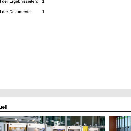
 der Ergebnisseiten:
1
l der Dokumente:
1
ell