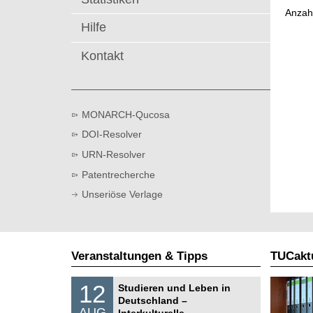
t
Anzah
Hilfe
Kontakt
MONARCH-Qucosa
DOI-Resolver
URN-Resolver
Patentrecherche
Unseriöse Verlage
Veranstaltungen & Tipps
TUCaktu
S
1
12
Studieren und Leben in
o
2
Deutschland –
n
.
AUG
s
Interkulturelle