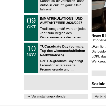
Kannst du dir vorstellen, dass
m
.
Autos in Zukunft ganz allein
n
2
i
fahren? In …
0
t
2
z
T
6
0
09
IMMATRIKULATIONS- UND
U
9
AUFTAKTFEIER 2026/2027
C
.
OKT
h
1
Traditionsgemäß werden jedes
e
0
Jahr zum Beginn des
m
.
Neuer E-
Wintersemesters die neuen …
n
2
ist onlin
i
0
Z
t
1
10
2
TUCgraduate Day (vormals:
„Familien
e
z
0
6
Tag des wissenschaftlichen
n
Die beid
.
NOV
t
Nachwuchses)
1
LOKI, das
r
1
Der TUCgraduate Day bringt
Werkzeuge
u
.
Promotionsinteressierte,
m
2
f
Promovierende und …
0
ü
2
r
6
d
e
Soziale
n
w
i
Veranstaltungskalender
Verbind
s
s
e