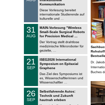
0
t
Kommunikation
8
i
.
Diese Vorlesung bereitet
g
2
e
internationale Studierende auf
0
kulturelle und …
2
6
T
3
31
MAIN-Vorlesung "Wireless
U
1
Small-Scale Surgical Robots
C
.
AUG
h
for Precision Medical …
0
e
8
Der Vortrag stellt drahtlose
m
.
medizinische Mikroroboter für
n
Sachbuch
2
i
gezielte, …
Rohstoff
0
t
2
Bestsell
z
T
6
2
21
ISEG2026 International
U
Dr. Jakob
1
Symposium on Epitaxial
C
.
Internati
SEP
h
Graphene
0
e
Buches da
9
Das Ziel des Symposiums ist
m
.
es, Wissenschaftlerinnen und
n
2
i
Wissenschaftler …
0
t
2
z
T
6
2
26
Selbstfahrende Autos:
U
6
Technik und Zukunft
C
.
SEP
h
hautnah erleben
0
e
9