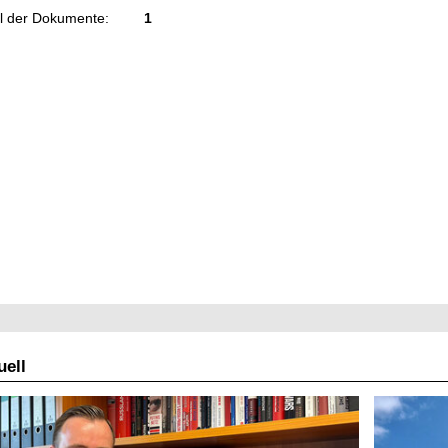
l der Dokumente:
1
ell