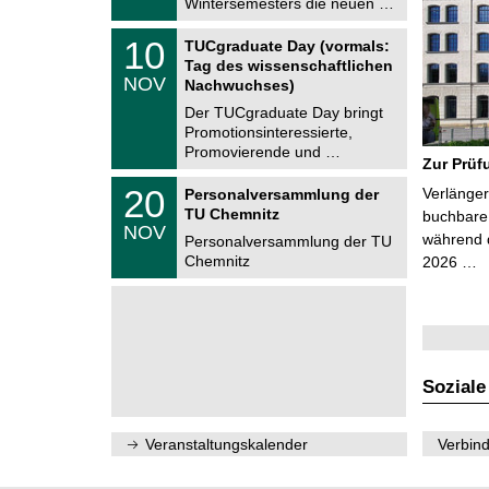
Wintersemesters die neuen …
n
2
i
0
Z
t
1
10
2
TUCgraduate Day (vormals:
e
z
0
6
Tag des wissenschaftlichen
n
.
NOV
t
Nachwuchses)
1
r
1
Der TUCgraduate Day bringt
u
.
Promotionsinteressierte,
m
2
f
Promovierende und …
0
Zur Prüf
ü
2
r
T
6
2
20
Verlänger
Personalversammlung der
d
U
0
TU Chemnitz
e
C
buchbare 
.
NOV
n
h
während d
1
Personalversammlung der TU
w
e
1
Chemnitz
2026 …
i
m
.
s
n
2
s
i
0
e
t
2
n
z
6
s
c
h
Soziale
a
f
t
l
Veranstaltungskalender
Verbind
i
c