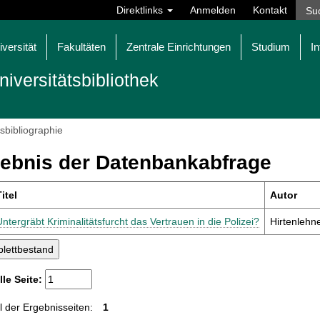
Direktlinks
Anmelden
Kontakt
iversität
Fakultäten
Zentrale Einrichtungen
Studium
In
niversitätsbibliothek
tsbibliographie
ebnis der Datenbankabfrage
itel
Autor
Untergräbt Kriminalitätsfurcht das Vertrauen in die Polizei?
Hirtenlehne
lle Seite:
 der Ergebnisseiten:
1