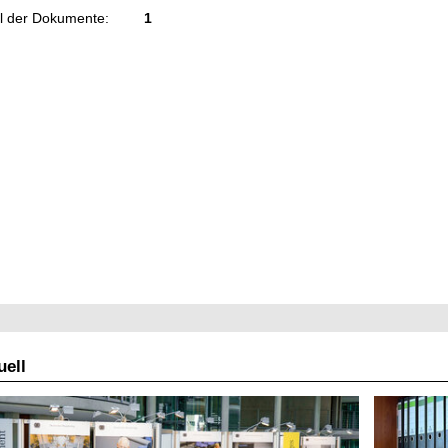
l der Dokumente:
1
ell