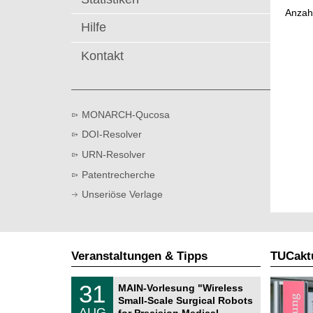
t
Anzah
Hilfe
Kontakt
MONARCH-Qucosa
DOI-Resolver
URN-Resolver
Patentrecherche
Unseriöse Verlage
Veranstaltungen & Tipps
TUCaktu
T
3
31
MAIN-Vorlesung "Wireless
U
1
Small-Scale Surgical Robots
C
.
AUG
h
for Precision Medical …