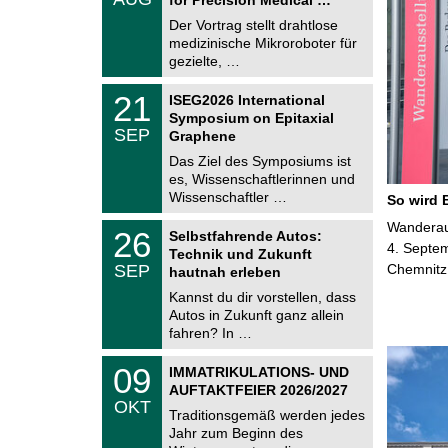
0
e
8
Der Vortrag stellt drahtlose
m
.
medizinische Mikroroboter für
n
2
i
gezielte, …
0
t
2
z
T
6
2
21
ISEG2026 International
U
1
Symposium on Epitaxial
C
.
SEP
h
Graphene
0
e
9
Das Ziel des Symposiums ist
m
.
es, Wissenschaftlerinnen und
n
2
i
Wissenschaftler …
So wird 
0
t
2
z
T
Wanderaus
6
2
26
Selbstfahrende Autos:
U
6
4. Septem
Technik und Zukunft
C
.
SEP
Chemnitz
h
hautnah erleben
0
e
9
Kannst du dir vorstellen, dass
m
.
Autos in Zukunft ganz allein
n
2
i
fahren? In …
0
t
2
z
T
6
0
09
IMMATRIKULATIONS- UND
U
9
AUFTAKTFEIER 2026/2027
C
.
OKT
h
1
Traditionsgemäß werden jedes
e
0
Jahr zum Beginn des
m
.