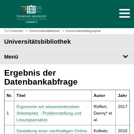
S
S
t
p
a
r
r
i
t
n
TU Chemnitz
Universitätsbibliothek
Universitätsbibliographie
s
g
Universitätsbibliothek
e
e
i
z
t
Menü
u
e
m
a
H
Ergebnis der
u
a
Datenbankabfrage
f
u
r
p
u
Nr.
Titel
Autor
Jahr
t
f
i
Ergonomie am wissensintensiven
Rüffert,
2017
e
n
1
Arbeitsplatz - Problemstellung und
Danny* et
n
h
Lösungsansätze
al.
a
l
Gestaltung einer nachhaltigen Online-
Kollwitz,
2016