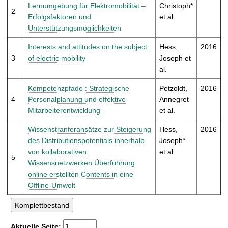
t
Lernumgebung für Elektromobilität –
Christoph*
2
Erfolgsfaktoren und
et al.
Unterstützungsmöglichkeiten
Interests and attitudes on the subject
Hess,
2016
3
of electric mobility
Joseph et
al.
Kompetenzpfade : Strategische
Petzoldt,
2016
4
Personalplanung und effektive
Annegret
Mitarbeiterentwicklung
et al.
Wissenstranferansätze zur Steigerung
Hess,
2016
des Distributionspotentials innerhalb
Joseph*
von kollaborativen
et al.
5
Wissensnetzwerken Überführung
online erstellten Contents in eine
Offline-Umwelt
Aktuelle Seite: