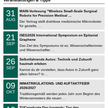
Veranstaltungen & Tipps
T
3
31
MAIN-Vorlesung "Wireless Small-Scale Surgical
U
1
Robots for Precision Medical …
C
.
AUG
h
0
Der Vortrag stellt drahtlose medizinische Mikroroboter
e
8
für gezielte, …
m
.
n
2
T
i
2
21
ISEG2026 International Symposium on Epitaxial
0
U
t
1
2
Graphene
C
z
.
6
SEP
h
0
Das Ziel des Symposiums ist es, Wissenschaftlerinnen
e
9
und Wissenschaftler …
m
.
n
2
T
i
2
26
Selbstfahrende Autos: Technik und Zukunft
0
U
t
6
2
hautnah erleben
C
z
.
6
SEP
h
0
Kannst du dir vorstellen, dass Autos in Zukunft ganz
e
9
allein fahren? In …
m
.
n
2
T
i
0
09
IMMATRIKULATIONS- UND AUFTAKTFEIER
0
U
t
9
2
2026/2027
C
z
.
6
OKT
h
1
Traditionsgemäß werden jedes Jahr zum Beginn des
e
0
Wintersemesters die neuen …
m
.
n
2
Z
i
1
TUCgraduate Day (vormals: Tag des
0