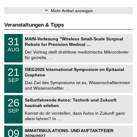
Mehr Artikel anzeigen
Veranstaltungen & Tipps
T
3
31
MAIN-Vorlesung "Wireless Small-Scale Surgical
U
1
Robots for Precision Medical …
C
.
AUG
h
0
Der Vortrag stellt drahtlose medizinische Mikroroboter
e
8
für gezielte, …
m
.
n
2
T
i
2
21
ISEG2026 International Symposium on Epitaxial
0
U
t
1
2
Graphene
C
z
.
6
SEP
h
0
Das Ziel des Symposiums ist es, Wissenschaftlerinnen
e
9
und Wissenschaftler …
m
.
n
2
T
i
2
26
Selbstfahrende Autos: Technik und Zukunft
0
U
t
6
2
hautnah erleben
C
z
.
6
SEP
h
0
Kannst du dir vorstellen, dass Autos in Zukunft ganz
e
9
allein fahren? In …
m
.
n
2
T
i
0
09
IMMATRIKULATIONS- UND AUFTAKTFEIER
0
U
t
9
2
2026/2027
C