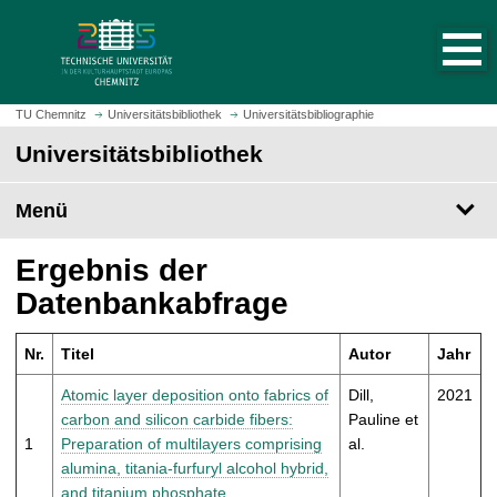
S
S
t
p
a
r
r
i
t
n
TU Chemnitz
Universitätsbibliothek
Universitätsbibliographie
s
g
Universitätsbibliothek
e
e
i
z
t
Menü
u
e
m
a
H
Ergebnis der
u
a
Datenbankabfrage
f
u
r
p
u
Nr.
Titel
Autor
Jahr
t
f
i
Atomic layer deposition onto fabrics of
Dill,
2021
e
n
carbon and silicon carbide fibers:
Pauline et
n
h
1
Preparation of multilayers comprising
al.
a
alumina, titania-furfuryl alcohol hybrid,
l
and titanium phosphate