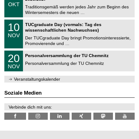
z
.
6
OKT
h
1
Traditionsgemäß werden jedes Jahr zum Beginn des
e
0
Wintersemesters die neuen …
m
.
n
2
Z
i
1
10
TUCgraduate Day (vormals: Tag des
0
e
t
0
2
wissenschaftlichen Nachwuchses)
n
z
.
6
NOV
t
1
Der TUCgraduate Day bringt Promotionsinteressierte,
r
1
Promovierende und …
u
.
m
2
T
f
2
20
Personalversammlung der TU Chemnitz
0
U
ü
0
2
C
r
Personalversammlung der TU Chemnitz
.
6
NOV
h
d
1
e
e
1
m
n
.
Veranstaltungskalender
n
w
2
i
i
0
t
s
2
Soziale Medien
z
s
6
e
n
Verbinde dich mit uns:
s
c
h
a
f
t
l