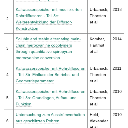
t
Kaltwasserspeicher mit modifizierten
Urbaneck,
2018
Rohrdiffusoren - Teil 3c:
Thorsten
2
Weiterentwicklung der Diffusor-
et al.
Konstruktion
Soluble and stable alternating main-
Komber,
2014
chain merocyanine copolymers
Hartmut
3
through quantitative spiropyran-
et al.
merocyanine conversion
Kaltwasserspeicher mit Rohrdiffusoren
Urbaneck,
2011
4
- Teil 3b: Einfluss der Betriebs- und
Thorsten
Geometrieparameter
et al.
Kaltwasserspeicher mit Rohrdiffusoren
Urbaneck,
2010
5
- Teil 3a: Grundlagen, Aufbau und
Thorsten
Funktion
et al.
Untersuchung zum Ausströmverhalten
Held,
2010
6
aus geschlitzten Rohren
Alexander
et al.