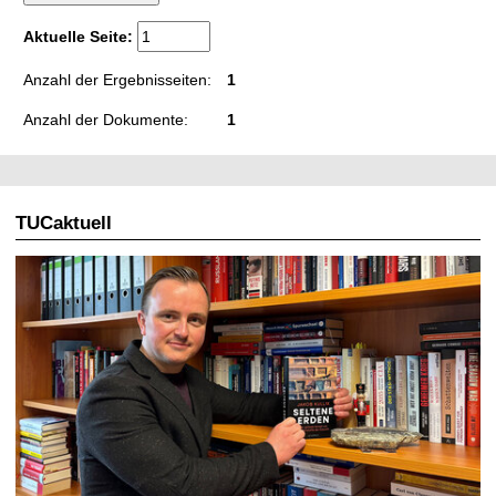
t
Aktuelle Seite:
Anzahl der Ergebnisseiten:
1
Anzahl der Dokumente:
1
TUCaktuell