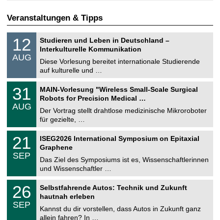
Veranstaltungen & Tipps
S
1
12
Studieren und Leben in Deutschland –
o
2
Interkulturelle Kommunikation
n
.
AUG
s
0
Diese Vorlesung bereitet internationale Studierende
t
8
auf kulturelle und …
i
.
g
2
T
e
3
31
MAIN-Vorlesung "Wireless Small-Scale Surgical
0
U
1
2
Robots for Precision Medical …
C
.
6
AUG
h
0
Der Vortrag stellt drahtlose medizinische Mikroroboter
e
8
für gezielte, …
m
.
n
2
T
i
2
21
ISEG2026 International Symposium on Epitaxial
0
U
t
1
2
Graphene
C
z
.
6
SEP
h
0
Das Ziel des Symposiums ist es, Wissenschaftlerinnen
e
9
und Wissenschaftler …
m
.
n
2
T
i
2
26
Selbstfahrende Autos: Technik und Zukunft
0
U
t
6
2
hautnah erleben
C
z
.
6
SEP
h
0
Kannst du dir vorstellen, dass Autos in Zukunft ganz
e
9
allein fahren? In …
m