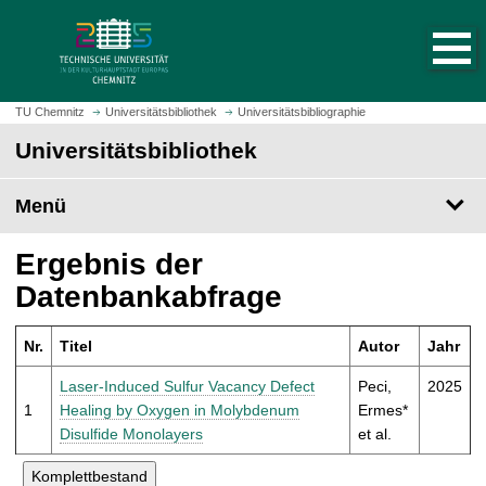
S
S
t
p
a
r
r
i
t
n
TU Chemnitz
Universitätsbibliothek
Universitätsbibliographie
s
g
Universitätsbibliothek
e
e
i
z
t
Menü
u
e
m
a
H
Ergebnis der
u
a
Datenbankabfrage
f
u
r
p
u
Nr.
Titel
Autor
Jahr
t
f
i
Laser-Induced Sulfur Vacancy Defect
Peci,
2025
e
n
1
Healing by Oxygen in Molybdenum
Ermes*
n
h
Disulfide Monolayers
et al.
a
l