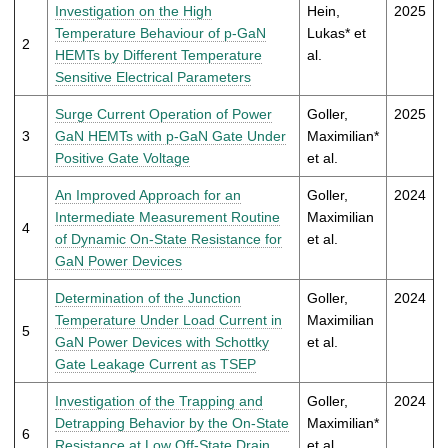
t
Investigation on the High
Hein,
2025
Temperature Behaviour of p-GaN
Lukas* et
2
HEMTs by Different Temperature
al.
Sensitive Electrical Parameters
Surge Current Operation of Power
Goller,
2025
3
GaN HEMTs with p-GaN Gate Under
Maximilian*
Positive Gate Voltage
et al.
An Improved Approach for an
Goller,
2024
Intermediate Measurement Routine
Maximilian
4
of Dynamic On-State Resistance for
et al.
GaN Power Devices
Determination of the Junction
Goller,
2024
Temperature Under Load Current in
Maximilian
5
GaN Power Devices with Schottky
et al.
Gate Leakage Current as TSEP
Investigation of the Trapping and
Goller,
2024
Detrapping Behavior by the On-State
Maximilian*
6
Resistance at Low Off-State Drain
et al.