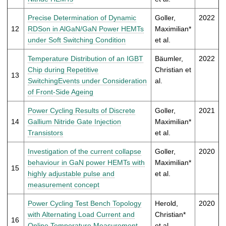
Precise Determination of Dynamic
Goller,
2022
12
RDSon in AlGaN/GaN Power HEMTs
Maximilian*
under Soft Switching Condition
et al.
Temperature Distribution of an IGBT
Bäumler,
2022
Chip during Repetitive
Christian et
13
SwitchingEvents under Consideration
al.
of Front-Side Ageing
Power Cycling Results of Discrete
Goller,
2021
14
Gallium Nitride Gate Injection
Maximilian*
Transistors
et al.
Investigation of the current collapse
Goller,
2020
behaviour in GaN power HEMTs with
Maximilian*
15
highly adjustable pulse and
et al.
measurement concept
Power Cycling Test Bench Topology
Herold,
2020
with Alternating Load Current and
Christian*
16
Online Temperature Measurement
et al.