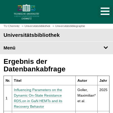
S
S
t
p
a
r
r
i
t
n
TU Chemnitz
Universitätsbibliothek
Universitätsbibliographie
s
g
Universitätsbibliothek
e
e
i
z
t
Menü
u
e
m
a
H
Ergebnis der
u
a
Datenbankabfrage
f
u
r
p
u
Nr.
Titel
Autor
Jahr
t
f
i
Influencing Parameters on the
Goller,
2025
e
n
Dynamic On-State Resistance
Maximilian*
n
1
h
RDS,on in GaN HEMTs and its
et al.
a
Recovery Behavior
l