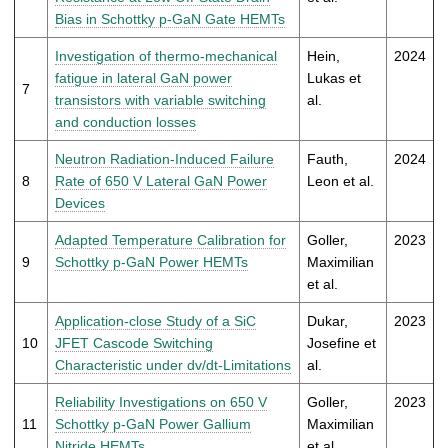
Bias in Schottky p-GaN Gate HEMTs
Investigation of thermo-mechanical
Hein,
2024
fatigue in lateral GaN power
Lukas et
7
transistors with variable switching
al.
and conduction losses
Neutron Radiation-Induced Failure
Fauth,
2024
8
Rate of 650 V Lateral GaN Power
Leon et al.
Devices
Adapted Temperature Calibration for
Goller,
2023
9
Schottky p-GaN Power HEMTs
Maximilian
et al.
Application-close Study of a SiC
Dukar,
2023
10
JFET Cascode Switching
Josefine et
Characteristic under dv/dt-Limitations
al.
Reliability Investigations on 650 V
Goller,
2023
11
Schottky p-GaN Power Gallium
Maximilian
Nitride HEMTs
et al.