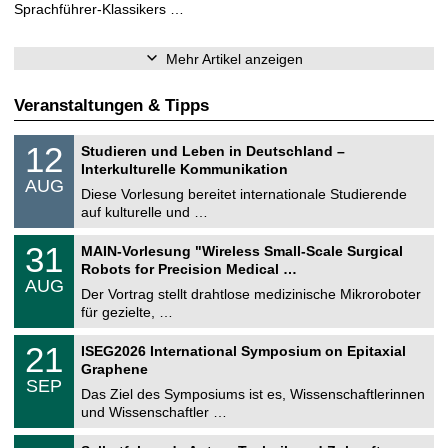
Sprachführer-Klassikers …
Mehr Artikel anzeigen
Veranstaltungen & Tipps
S
1
12
Studieren und Leben in Deutschland –
o
2
Interkulturelle Kommunikation
n
.
AUG
s
0
Diese Vorlesung bereitet internationale Studierende
t
8
auf kulturelle und …
i
.
g
2
T
e
3
31
MAIN-Vorlesung "Wireless Small-Scale Surgical
0
U
1
2
Robots for Precision Medical …
C
.
6
AUG
h
0
Der Vortrag stellt drahtlose medizinische Mikroroboter
e
8
für gezielte, …
m
.
n
2
T
i
2
21
ISEG2026 International Symposium on Epitaxial
0
U
t
1
2
Graphene
C
z
.
6
SEP
h
0
Das Ziel des Symposiums ist es, Wissenschaftlerinnen
e
9
und Wissenschaftler …
m
.
n
2
T
i
2