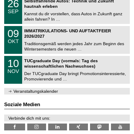
26
Selbstfahrende Autos: Technik und Zukunft
0
U
t
6
2
hautnah erleben
C
z
.
6
SEP
h
0
Kannst du dir vorstellen, dass Autos in Zukunft ganz
e
9
allein fahren? In …
m
.
n
2
T
i
0
09
IMMATRIKULATIONS- UND AUFTAKTFEIER
0
U
t
9
2
2026/2027
C
z
.
6
OKT
h
1
Traditionsgemäß werden jedes Jahr zum Beginn des
e
0
Wintersemesters die neuen …
m
.
n
2
Z
i
1
10
TUCgraduate Day (vormals: Tag des
0
e
t
0
2
wissenschaftlichen Nachwuchses)
n
z
.
6
NOV
t
1
Der TUCgraduate Day bringt Promotionsinteressierte,
r
1
Promovierende und …
u
.
m
2
f
0
Veranstaltungskalender
ü
2
r
6
d
Soziale Medien
e
n
w
Verbinde dich mit uns:
i
s
s
e