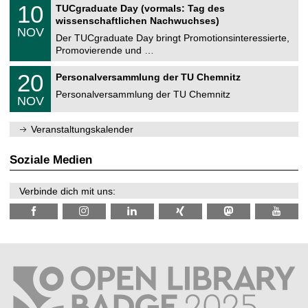
Z
i
1
10
TUCgraduate Day (vormals: Tag des
0
e
t
0
2
wissenschaftlichen Nachwuchses)
n
z
.
6
NOV
t
1
Der TUCgraduate Day bringt Promotionsinteressierte,
r
1
Promovierende und …
u
.
m
2
T
f
2
20
Personalversammlung der TU Chemnitz
0
U
ü
0
2
C
r
Personalversammlung der TU Chemnitz
.
6
NOV
h
d
1
e
e
1
m
n
.
Veranstaltungskalender
n
w
2
i
i
0
t
s
2
Soziale Medien
z
s
6
e
n
Verbinde dich mit uns:
s
c
h
a
f
t
l
i
c
h
e