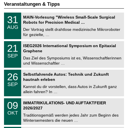
Veranstaltungen & Tipps
T
3
31
MAIN-Vorlesung "Wireless Small-Scale Surgical
U
1
Robots for Precision Medical …
C
.
AUG
h
0
Der Vortrag stellt drahtlose medizinische Mikroroboter
e
8
für gezielte, …
m
.
n
2
T
i
2
21
ISEG2026 International Symposium on Epitaxial
0
U
t
1
2
Graphene
C
z
.
6
SEP
h
0
Das Ziel des Symposiums ist es, Wissenschaftlerinnen
e
9
und Wissenschaftler …
m
.
n
2
T
i
2
26
Selbstfahrende Autos: Technik und Zukunft
0
U
t
6
2
hautnah erleben
C
z
.
6
SEP
h
0
Kannst du dir vorstellen, dass Autos in Zukunft ganz
e
9
allein fahren? In …
m
.
n
2
T
i
0
09
IMMATRIKULATIONS- UND AUFTAKTFEIER
0
U
t
9
2
2026/2027
C
z
.
6
OKT
h
1
Traditionsgemäß werden jedes Jahr zum Beginn des
e
0
Wintersemesters die neuen …
m
.
n
2