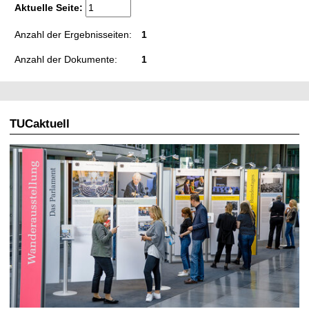
t
Aktuelle Seite:
Anzahl der Ergebnisseiten:
1
Anzahl der Dokumente:
1
TUCaktuell