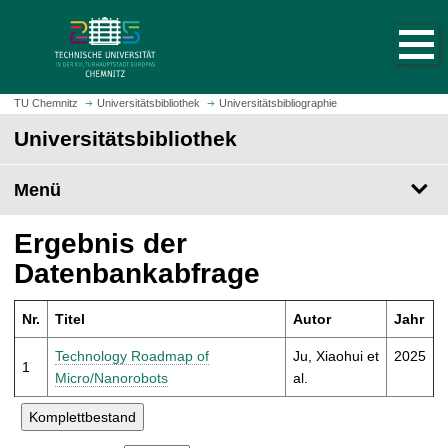
S
S
t
p
a
r
r
i
t
n
TU Chemnitz
Universitätsbibliothek
Universitätsbibliographie
s
g
Universitätsbibliothek
e
e
i
z
t
Menü
u
e
m
a
H
Ergebnis der
u
a
Datenbankabfrage
f
u
r
p
u
Nr.
Titel
Autor
Jahr
t
f
i
Technology Roadmap of
Ju, Xiaohui et
2025
e
1
n
Micro/Nanorobots
al.
n
h
a
l