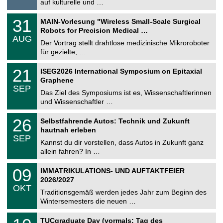
auf kulturelle und …
i
.
g
2
T
e
3
31
MAIN-Vorlesung "Wireless Small-Scale Surgical
0
U
1
2
Robots for Precision Medical …
C
.
6
AUG
h
0
Der Vortrag stellt drahtlose medizinische Mikroroboter
e
8
für gezielte, …
m
.
n
2
T
i
2
21
ISEG2026 International Symposium on Epitaxial
0
U
t
1
2
Graphene
C
z
.
6
SEP
h
0
Das Ziel des Symposiums ist es, Wissenschaftlerinnen
e
9
und Wissenschaftler …
m
.
n
2
T
i
2
26
Selbstfahrende Autos: Technik und Zukunft
0
U
t
6
2
hautnah erleben
C
z
.
6
SEP
h
0
Kannst du dir vorstellen, dass Autos in Zukunft ganz
e
9
allein fahren? In …
m
.
n
2
T
i
0
09
IMMATRIKULATIONS- UND AUFTAKTFEIER
0
U
t
9
2
2026/2027
C
z
.
6
OKT
h
1
Traditionsgemäß werden jedes Jahr zum Beginn des
e
0
Wintersemesters die neuen …
m
.
n
2
Z
i
1
TUCgraduate Day (vormals: Tag des
0
e