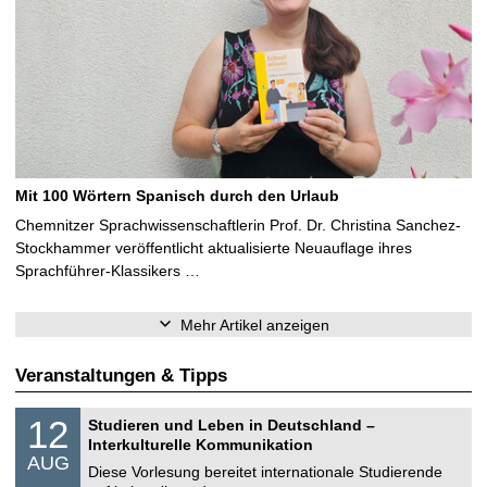
Mit 100 Wörtern Spanisch durch den Urlaub
Chemnitzer Sprachwissenschaftlerin Prof. Dr. Christina Sanchez-
Stockhammer veröffentlicht aktualisierte Neuauflage ihres
Sprachführer-Klassikers …
Mehr Artikel anzeigen
Veranstaltungen & Tipps
S
1
12
Studieren und Leben in Deutschland –
o
2
Interkulturelle Kommunikation
n
.
AUG
s
0
Diese Vorlesung bereitet internationale Studierende
t
8