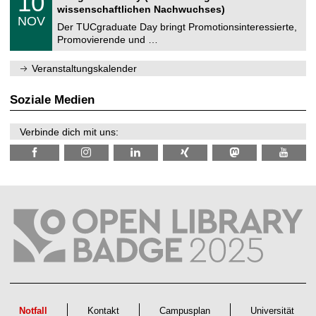
10
t
0
2
wissenschaftlichen Nachwuchses)
n
z
.
6
NOV
t
1
Der TUCgraduate Day bringt Promotionsinteressierte,
r
1
Promovierende und …
u
.
m
2
f
0
Veranstaltungskalender
ü
2
r
6
d
Soziale Medien
e
n
w
Verbinde dich mit uns:
i
s
s
e
n
s
c
h
a
f
t
l
i
c
h
e
n
Notfall
Kontakt
Campusplan
Universität