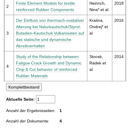
t
Finite Element Models for textile
Heinrich,
2018
2
reinforced Rubber Components
Nina* et al.
Der Einfluss von thermisch-oxidativer
Kratina,
2016
Alterung bei Naturkautschuk/Styrol-
Ondrej* et
3
Butadien-Kautschuk Vulkanisaten auf
al.
das statische und dynamische
Abreibverhalten
Study of the Relationship between
Stocek,
2014
Fatigue Crack Growth and Dynamic
Radek et
4
Chip & Cut behavior of reinforced
al.
Rubber Materials
Aktuelle Seite:
Anzahl der Ergebnisseiten:
1
Anzahl der Dokumente:
4