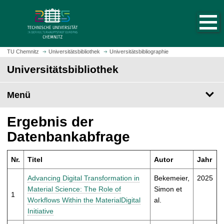
S
S
t
p
a
r
r
i
t
n
TU Chemnitz
Universitätsbibliothek
Universitätsbibliographie
s
g
Universitätsbibliothek
e
e
i
z
t
Menü
u
e
m
a
H
Ergebnis der
u
a
Datenbankabfrage
f
u
r
p
u
Nr.
Titel
Autor
Jahr
t
f
i
Advancing Digital Transformation in
Bekemeier,
2025
e
n
Material Science: The Role of
Simon et
n
1
h
Workflows Within the MaterialDigital
al.
a
Initiative
l