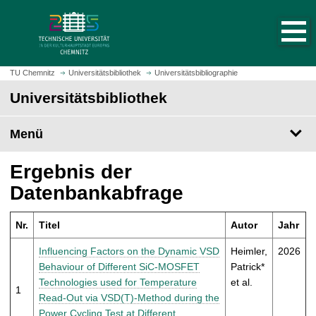
S
S
t
p
a
r
r
i
t
n
TU Chemnitz
Universitätsbibliothek
Universitätsbibliographie
s
g
Universitätsbibliothek
e
e
i
z
t
Menü
u
e
m
a
H
Ergebnis der
u
a
Datenbankabfrage
f
u
r
p
u
Nr.
Titel
Autor
Jahr
t
f
i
Influencing Factors on the Dynamic VSD
Heimler,
2026
e
n
Behaviour of Different SiC-MOSFET
Patrick*
n
h
Technologies used for Temperature
et al.
1
a
Read-Out via VSD(T)-Method during the
l
Power Cycling Test at Different