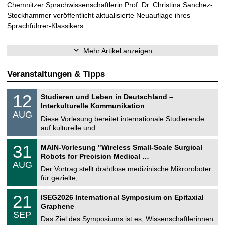
Chemnitzer Sprachwissenschaftlerin Prof. Dr. Christina Sanchez-
Stockhammer veröffentlicht aktualisierte Neuauflage ihres
Sprachführer-Klassikers …
Mehr Artikel anzeigen
Veranstaltungen & Tipps
S
1
12
Studieren und Leben in Deutschland –
o
2
Interkulturelle Kommunikation
n
.
AUG
s
0
Diese Vorlesung bereitet internationale Studierende
t
8
auf kulturelle und …
i
.
g
2
T
e
3
31
MAIN-Vorlesung "Wireless Small-Scale Surgical
0
U
1
2
Robots for Precision Medical …
C
.
6
AUG
h
0
Der Vortrag stellt drahtlose medizinische Mikroroboter
e
8
für gezielte, …
m
.
n
2
T
i
2
21
ISEG2026 International Symposium on Epitaxial
0
U
t
1
2
Graphene
C
z
.
6
SEP
h
0
Das Ziel des Symposiums ist es, Wissenschaftlerinnen
e