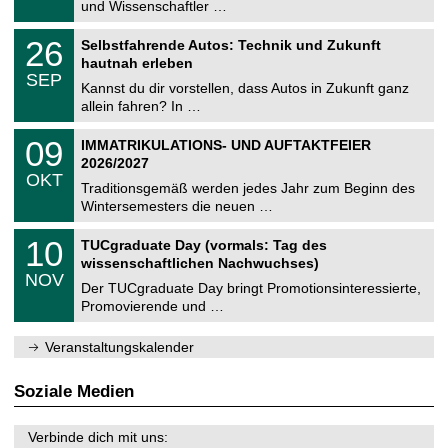
9
und Wissenschaftler …
m
.
n
2
T
i
2
26
Selbstfahrende Autos: Technik und Zukunft
0
U
t
6
2
hautnah erleben
C
z
.
6
SEP
h
0
Kannst du dir vorstellen, dass Autos in Zukunft ganz
e
9
allein fahren? In …
m
.
n
2
T
i
0
09
IMMATRIKULATIONS- UND AUFTAKTFEIER
0
U
t
9
2
2026/2027
C
z
.
6
OKT
h
1
Traditionsgemäß werden jedes Jahr zum Beginn des
e
0
Wintersemesters die neuen …
m
.
n
2
Z
i
1
10
TUCgraduate Day (vormals: Tag des
0
e
t
0
2
wissenschaftlichen Nachwuchses)
n
z
.
6
NOV
t
1
Der TUCgraduate Day bringt Promotionsinteressierte,
r
1
Promovierende und …
u
.
m
2
f
0
Veranstaltungskalender
ü
2
r
6
d
Soziale Medien
e
n
w
Verbinde dich mit uns:
i