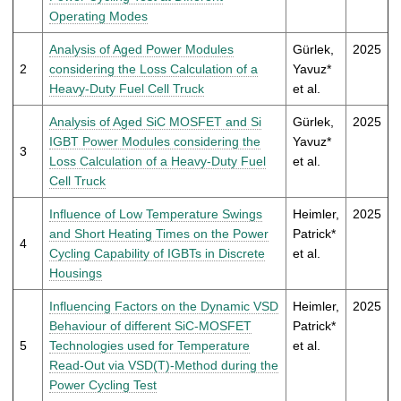
t
Operating Modes
Analysis of Aged Power Modules
Gürlek,
2025
2
considering the Loss Calculation of a
Yavuz*
Heavy-Duty Fuel Cell Truck
et al.
Analysis of Aged SiC MOSFET and Si
Gürlek,
2025
IGBT Power Modules considering the
Yavuz*
3
Loss Calculation of a Heavy-Duty Fuel
et al.
Cell Truck
Influence of Low Temperature Swings
Heimler,
2025
and Short Heating Times on the Power
Patrick*
4
Cycling Capability of IGBTs in Discrete
et al.
Housings
Influencing Factors on the Dynamic VSD
Heimler,
2025
Behaviour of different SiC-MOSFET
Patrick*
5
Technologies used for Temperature
et al.
Read-Out via VSD(T)-Method during the
Power Cycling Test