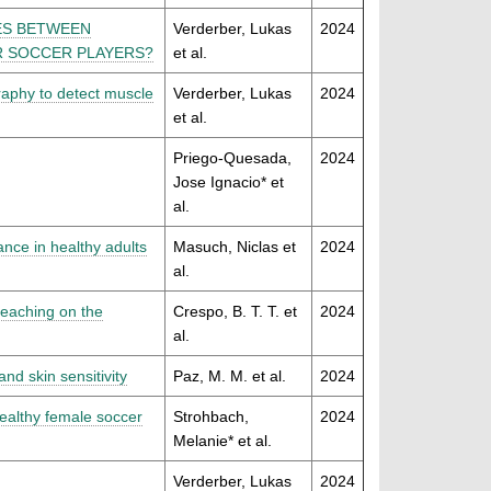
ES BETWEEN
Verderber, Lukas
2024
R SOCCER PLAYERS?
et al.
graphy to detect muscle
Verderber, Lukas
2024
et al.
Priego-Quesada,
2024
Jose Ignacio* et
al.
nce in healthy adults
Masuch, Niclas et
2024
al.
teaching on the
Crespo, B. T. T. et
2024
al.
and skin sensitivity
Paz, M. M. et al.
2024
ealthy female soccer
Strohbach,
2024
Melanie* et al.
Verderber, Lukas
2024