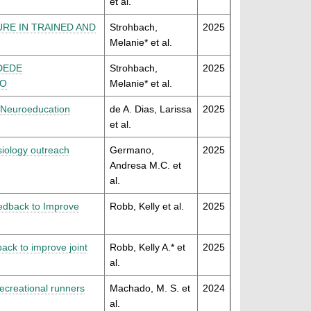
et al.
RE IN TRAINED AND
Strohbach,
2025
Melanie* et al.
DEDE
Strohbach,
2025
VO
Melanie* et al.
 Neuroeducation
de A. Dias, Larissa
2025
et al.
siology outreach
Germano,
2025
Andresa M.C. et
al.
edback to Improve
Robb, Kelly et al.
2025
ack to improve joint
Robb, Kelly A.* et
2025
al.
 recreational runners
Machado, M. S. et
2024
al.