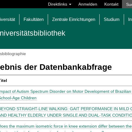
Direktlinks
Anmelden
Kontakt
iversität
Fakultäten
Zentrale Einrichtungen
Studium
In
niversitätsbibliothek
tsbibliographie
ebnis der Datenbankabfrage
itel
Impact of Autism Spectrum Disorder on Motor Development of Brazilian
School-Age Children
BEYOND STRAIGHT-LINE WALKING: GAIT PERFORMANCE IN MILD 
AND HEALTHY ELDERLY UNDER SINGLE AND DUAL-TASK CONDITI
Does the maximum isometric force in knee extension differ between th