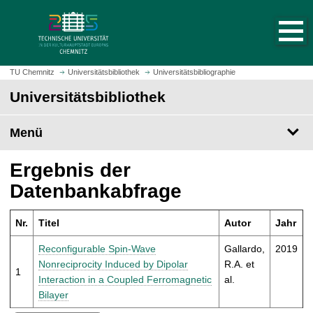
S
S
t
p
a
r
r
i
t
n
TU Chemnitz
Universitätsbibliothek
Universitätsbibliographie
s
g
Universitätsbibliothek
e
e
i
z
t
Menü
u
e
m
a
H
Ergebnis der
u
a
Datenbankabfrage
f
u
r
p
u
Nr.
Titel
Autor
Jahr
t
f
i
Reconfigurable Spin-Wave
Gallardo,
2019
e
n
Nonreciprocity Induced by Dipolar
R.A. et
n
1
h
Interaction in a Coupled Ferromagnetic
al.
a
Bilayer
l