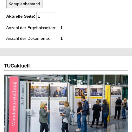
t
Aktuelle Seite:
Anzahl der Ergebnisseiten:
1
Anzahl der Dokumente:
1
TUCaktuell