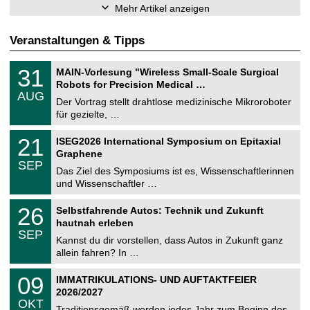
Mehr Artikel anzeigen
Veranstaltungen & Tipps
T
3
31
MAIN-Vorlesung "Wireless Small-Scale Surgical
U
1
Robots for Precision Medical …
C
.
AUG
h
0
Der Vortrag stellt drahtlose medizinische Mikroroboter
e
8
für gezielte, …
m
.
n
2
T
i
2
21
ISEG2026 International Symposium on Epitaxial
0
U
t
1
2
Graphene
C
z
.
6
SEP
h
0
Das Ziel des Symposiums ist es, Wissenschaftlerinnen
e
9
und Wissenschaftler …
m
.
n
2
T
i
2
26
Selbstfahrende Autos: Technik und Zukunft
0
U
t
6
2
hautnah erleben
C
z
.
6
SEP
h
0
Kannst du dir vorstellen, dass Autos in Zukunft ganz
e
9
allein fahren? In …
m
.
n
2
T
i
0
09
IMMATRIKULATIONS- UND AUFTAKTFEIER
0
U
t
9
2
2026/2027
C
z
.
6
OKT
h
1
Traditionsgemäß werden jedes Jahr zum Beginn des