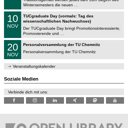
e
0
Wintersemesters die neuen …
m
.
n
2
Z
i
1
10
TUCgraduate Day (vormals: Tag des
0
e
t
0
2
wissenschaftlichen Nachwuchses)
n
z
.
6
NOV
t
1
Der TUCgraduate Day bringt Promotionsinteressierte,
r
1
Promovierende und …
u
.
m
2
T
f
2
20
Personalversammlung der TU Chemnitz
0
U
ü
0
2
C
r
Personalversammlung der TU Chemnitz
.
6
NOV
h
d
1
e
e
1
m
n
.
Veranstaltungskalender
n
w
2
i
i
0
t
s
2
Soziale Medien
z
s
6
e
n
Verbinde dich mit uns:
s
c
h
a
f
t
l
i