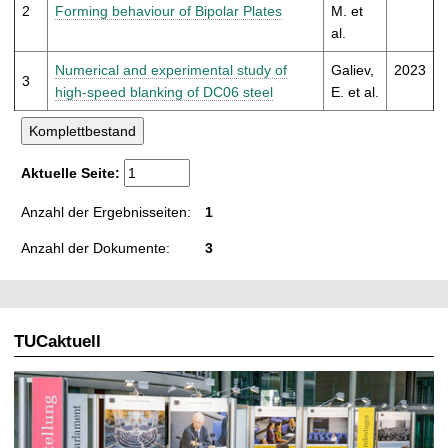
t
2
Forming behaviour of Bipolar Plates
M. et
al.
Numerical and experimental study of
Galiev,
2023
3
high-speed blanking of DC06 steel
E. et al.
Aktuelle Seite:
Anzahl der Ergebnisseiten:
1
Anzahl der Dokumente:
3
TUCaktuell