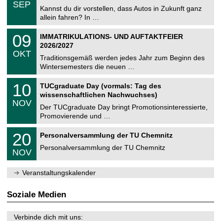
.
6
SEP
h
0
Kannst du dir vorstellen, dass Autos in Zukunft ganz
e
9
allein fahren? In …
m
.
n
2
T
i
0
09
IMMATRIKULATIONS- UND AUFTAKTFEIER
0
U
t
9
2
2026/2027
C
z
.
6
OKT
h
1
Traditionsgemäß werden jedes Jahr zum Beginn des
e
0
Wintersemesters die neuen …
m
.
n
2
Z
i
1
10
TUCgraduate Day (vormals: Tag des
0
e
t
0
2
wissenschaftlichen Nachwuchses)
n
z
.
6
NOV
t
1
Der TUCgraduate Day bringt Promotionsinteressierte,
r
1
Promovierende und …
u
.
m
2
T
f
2
20
Personalversammlung der TU Chemnitz
0
U
ü
0
2
C
r
Personalversammlung der TU Chemnitz
.
6
NOV
h
d
1
e
e
1
m
n
.
Veranstaltungskalender
n
w
2
i
i
0
t
s
2
Soziale Medien
z
s
6
e
n
Verbinde dich mit uns: