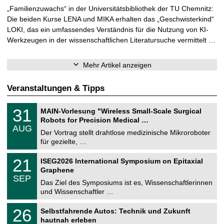
„Familienzuwachs“ in der Universitätsbibliothek der TU Chemnitz:
Die beiden Kurse LENA und MIKA erhalten das „Geschwisterkind“
LOKI, das ein umfassendes Verständnis für die Nutzung von KI-
Werkzeugen in der wissenschaftlichen Literatursuche vermittelt …
Mehr Artikel anzeigen
Veranstaltungen & Tipps
T
3
31
MAIN-Vorlesung "Wireless Small-Scale Surgical
U
1
Robots for Precision Medical …
C
.
AUG
h
0
Der Vortrag stellt drahtlose medizinische Mikroroboter
e
8
für gezielte, …
m
.
n
2
T
i
2
21
ISEG2026 International Symposium on Epitaxial
0
U
t
1
2
Graphene
C
z
.
6
SEP
h
0
Das Ziel des Symposiums ist es, Wissenschaftlerinnen
e
9
und Wissenschaftler …
m
.
n
2
T
i
2
26
Selbstfahrende Autos: Technik und Zukunft
0
U
t
6
2
hautnah erleben
C
z