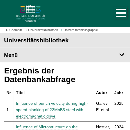
S
S
t
p
a
r
r
i
t
n
TU Chemnitz
Universitätsbibliothek
Universitätsbibliographie
s
g
Universitätsbibliothek
e
e
i
z
t
Menü
u
e
m
a
H
Ergebnis der
u
a
Datenbankabfrage
f
u
r
p
u
Nr.
Titel
Autor
Jahr
t
f
i
Influence of punch velocity during high-
Galiev,
2025
e
n
1
speed blanking of 22MnB5 steel with
E. et al.
n
h
electromagnetic drive
a
l
Influence of Microstructure on the
Nestler,
2024