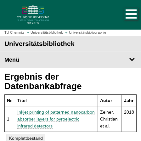
S
S
t
p
a
r
r
i
t
n
TU Chemnitz
Universitätsbibliothek
Universitätsbibliographie
s
g
Universitätsbibliothek
e
e
i
z
t
Menü
u
e
m
a
H
Ergebnis der
u
a
Datenbankabfrage
f
u
r
p
u
Nr.
Titel
Autor
Jahr
t
f
i
Inkjet printing of patterned nanocarbon
Zeiner,
2018
e
n
1
absorber layers for pyroelectric
Christian
n
h
infrared detectors
et al.
a
l