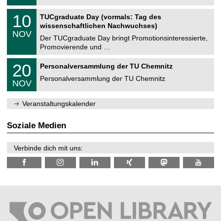
.
n
2
Z
i
1
10
TUCgraduate Day (vormals: Tag des
0
e
t
0
2
wissenschaftlichen Nachwuchses)
n
z
.
6
NOV
t
1
Der TUCgraduate Day bringt Promotionsinteressierte,
r
1
Promovierende und …
u
.
m
2
T
f
2
20
Personalversammlung der TU Chemnitz
0
U
ü
0
2
C
r
Personalversammlung der TU Chemnitz
.
6
NOV
h
d
1
e
e
1
m
n
.
Veranstaltungskalender
n
w
2
i
i
0
t
s
2
Soziale Medien
z
s
6
e
n
Verbinde dich mit uns:
s
c
h
a
f
t
l
i
c
h