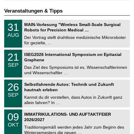
Veranstaltungen & Tipps
T
3
31
MAIN-Vorlesung "Wireless Small-Scale Surgical
U
1
Robots for Precision Medical …
C
.
AUG
h
0
Der Vortrag stellt drahtlose medizinische Mikroroboter
e
8
für gezielte, …
m
.
n
2
T
i
2
21
ISEG2026 International Symposium on Epitaxial
0
U
t
1
2
Graphene
C
z
.
6
SEP
h
0
Das Ziel des Symposiums ist es, Wissenschaftlerinnen
e
9
und Wissenschaftler …
m
.
n
2
T
i
2
26
Selbstfahrende Autos: Technik und Zukunft
0
U
t
6
2
hautnah erleben
C
z
.
6
SEP
h
0
Kannst du dir vorstellen, dass Autos in Zukunft ganz
e
9
allein fahren? In …
m
.
n
2
T
i
0
09
IMMATRIKULATIONS- UND AUFTAKTFEIER
0
U
t
9
2
2026/2027
C
z
.
6
OKT
h
1
Traditionsgemäß werden jedes Jahr zum Beginn des
e
0
Wintersemesters die neuen …
m