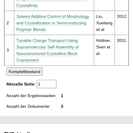
t
Crystallinity
Solvent Additive Control of Morphology
Liu,
2012
2
and Crystallization in Semiconducting
Xueliang
Polymer Blends
et al.
Tunable Charge Transport Using
Hüttner,
2011
Supramolecular Self-Assembly of
Sven et
3
Nanostructured Crystalline Block
al.
Copolymers
Aktuelle Seite:
Anzahl der Ergebnisseiten:
1
Anzahl der Dokumente:
3