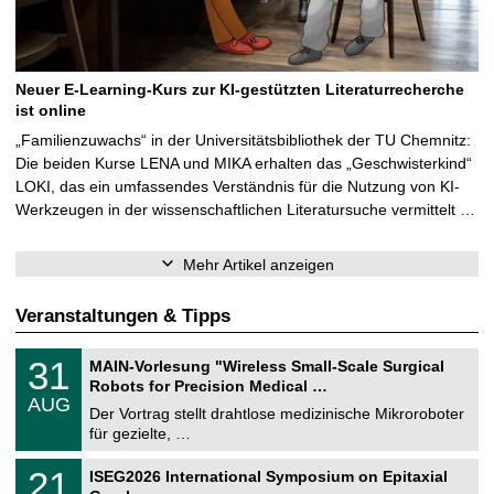
Neuer E-Learning-Kurs zur KI-gestützten Literaturrecherche
ist online
„Familienzuwachs“ in der Universitätsbibliothek der TU Chemnitz:
Die beiden Kurse LENA und MIKA erhalten das „Geschwisterkind“
LOKI, das ein umfassendes Verständnis für die Nutzung von KI-
Werkzeugen in der wissenschaftlichen Literatursuche vermittelt …
Mehr Artikel anzeigen
Veranstaltungen & Tipps
T
3
31
MAIN-Vorlesung "Wireless Small-Scale Surgical
U
1
Robots for Precision Medical …
C
.
AUG
h
0
Der Vortrag stellt drahtlose medizinische Mikroroboter
e
8
für gezielte, …
m
.
n
2
T
i
2
21
ISEG2026 International Symposium on Epitaxial
0
U
t
1