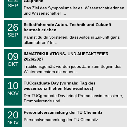
2
Graphene
C
z
.
6
SEP
h
0
Das Ziel des Symposiums ist es, Wissenschaftlerinnen
e
9
und Wissenschaftler …
m
.
n
2
T
i
2
26
Selbstfahrende Autos: Technik und Zukunft
0
U
t
6
2
hautnah erleben
C
z
.
6
SEP
h
0
Kannst du dir vorstellen, dass Autos in Zukunft ganz
e
9
allein fahren? In …
m
.
n
2
T
i
0
09
IMMATRIKULATIONS- UND AUFTAKTFEIER
0
U
t
9
2
2026/2027
C
z
.
6
OKT
h
1
Traditionsgemäß werden jedes Jahr zum Beginn des
e
0
Wintersemesters die neuen …
m
.
n
2
Z
i
1
10
TUCgraduate Day (vormals: Tag des
0
e
t
0
2
wissenschaftlichen Nachwuchses)
n
z
.
6
NOV
t
1
Der TUCgraduate Day bringt Promotionsinteressierte,
r
1
Promovierende und …
u
.
m
2
T
f
2
20
Personalversammlung der TU Chemnitz
0
U
ü
0
2
C
r
Personalversammlung der TU Chemnitz
.
6
NOV
h
d
1
e
e
1