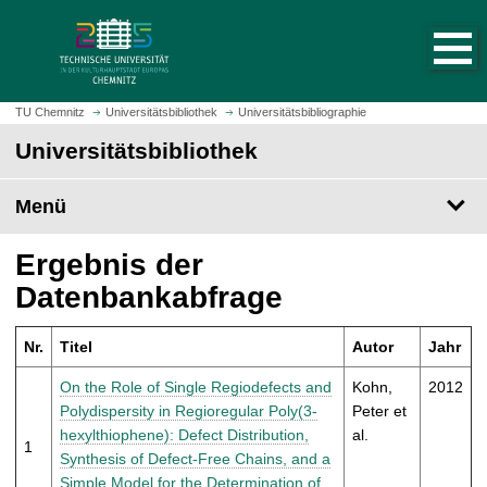
S
S
t
p
a
r
r
i
t
n
TU Chemnitz
Universitätsbibliothek
Universitätsbibliographie
s
g
Universitätsbibliothek
e
e
i
z
t
Menü
u
e
m
a
H
Ergebnis der
u
a
Datenbankabfrage
f
u
r
p
u
Nr.
Titel
Autor
Jahr
t
f
i
On the Role of Single Regiodefects and
Kohn,
2012
e
n
Polydispersity in Regioregular Poly(3-
Peter et
n
h
hexylthiophene): Defect Distribution,
al.
1
a
Synthesis of Defect-Free Chains, and a
l
Simple Model for the Determination of