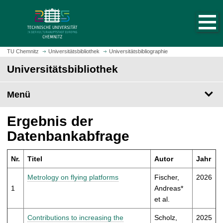
S
S
t
p
a
r
r
i
t
n
TU Chemnitz
Universitätsbibliothek
Universitätsbibliographie
s
g
Universitätsbibliothek
e
e
i
z
t
Menü
u
e
m
a
H
Ergebnis der
u
a
Datenbankabfrage
f
u
r
p
u
Nr.
Titel
Autor
Jahr
t
f
i
Metrology on flying platforms
Fischer,
2026
e
n
1
Andreas*
n
h
et al.
a
l
Contributions to increasing the
Scholz,
2025