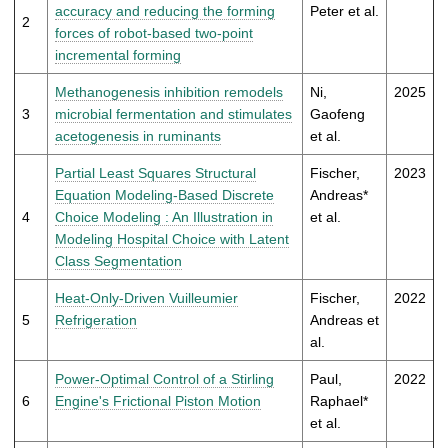
t
accuracy and reducing the forming
Peter et al.
2
forces of robot-based two-point
incremental forming
Methanogenesis inhibition remodels
Ni,
2025
3
microbial fermentation and stimulates
Gaofeng
acetogenesis in ruminants
et al.
Partial Least Squares Structural
Fischer,
2023
Equation Modeling-Based Discrete
Andreas*
4
Choice Modeling : An Illustration in
et al.
Modeling Hospital Choice with Latent
Class Segmentation
Heat-Only-Driven Vuilleumier
Fischer,
2022
5
Refrigeration
Andreas et
al.
Power-Optimal Control of a Stirling
Paul,
2022
6
Engine's Frictional Piston Motion
Raphael*
et al.