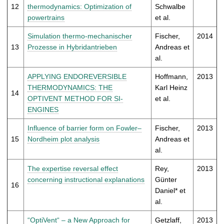
12
thermodynamics: Optimization of
Schwalbe
powertrains
et al.
Simulation thermo-mechanischer
Fischer,
2014
13
Prozesse in Hybridantrieben
Andreas et
al.
APPLYING ENDOREVERSIBLE
Hoffmann,
2013
THERMODYNAMICS: THE
Karl Heinz
14
OPTIVENT METHOD FOR SI-
et al.
ENGINES
Influence of barrier form on Fowler–
Fischer,
2013
15
Nordheim plot analysis
Andreas et
al.
The expertise reversal effect
Rey,
2013
concerning instructional explanations
Günter
16
Daniel* et
al.
“OptiVent“ – a New Approach for
Getzlaff,
2013