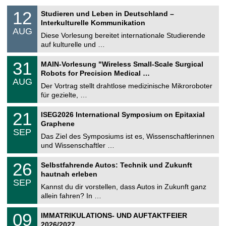
S
1
12
Studieren und Leben in Deutschland –
o
2
Interkulturelle Kommunikation
n
.
AUG
s
0
Diese Vorlesung bereitet internationale Studierende
t
8
auf kulturelle und …
i
.
g
2
T
e
3
31
MAIN-Vorlesung "Wireless Small-Scale Surgical
0
U
1
2
Robots for Precision Medical …
C
.
6
AUG
h
0
Der Vortrag stellt drahtlose medizinische Mikroroboter
e
8
für gezielte, …
m
.
n
2
T
i
2
21
ISEG2026 International Symposium on Epitaxial
0
U
t
1
2
Graphene
C
z
.
6
SEP
h
0
Das Ziel des Symposiums ist es, Wissenschaftlerinnen
e
9
und Wissenschaftler …
m
.
n
2
T
i
2
26
Selbstfahrende Autos: Technik und Zukunft
0
U
t
6
2
hautnah erleben
C
z
.
6
SEP
h
0
Kannst du dir vorstellen, dass Autos in Zukunft ganz
e
9
allein fahren? In …
m
.
n
2
T
i
0
09
IMMATRIKULATIONS- UND AUFTAKTFEIER
0
U
t
9
2
2026/2027
C