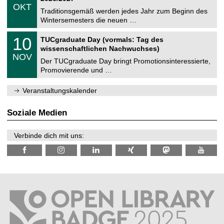
z
.
6
OKT
h
1
Traditionsgemäß werden jedes Jahr zum Beginn des
e
0
Wintersemesters die neuen …
m
.
n
2
Z
i
1
10
TUCgraduate Day (vormals: Tag des
0
e
t
0
2
wissenschaftlichen Nachwuchses)
n
z
.
6
NOV
t
1
Der TUCgraduate Day bringt Promotionsinteressierte,
r
1
Promovierende und …
u
.
m
2
f
0
Veranstaltungskalender
ü
2
r
6
d
Soziale Medien
e
n
w
Verbinde dich mit uns:
i
s
s
e
n
s
c
h
a
f
t
l