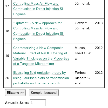
Controlling Mass Air Flow and
Jörn et al.
17
Combustion in Direct Injection SI
Engines
“OptiVent” - A New Approach for
Getzlaff,
2013
Controlling Mass Air Flow and
Jörn et al.
18
Combustion in Direct Injection SI-
Engines
Characterizing a New Composite
Mussa,
2012
Material: Effect of NaOH Coating of
Khalil O. et
19
Variable Thickness on the Properties
al.
of a Tungsten Microemitter
Illustrating field emission theory by
Forbes,
2012
20
using Lauritsen plots of transmission
Richard G.
probability and barrier strength
et al.
Aktuelle Seite: