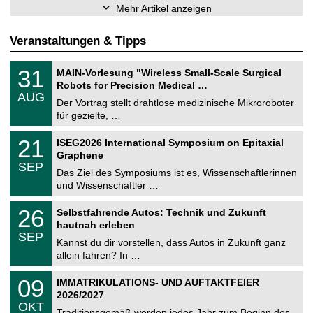
Mehr Artikel anzeigen
Veranstaltungen & Tipps
T
3
31
MAIN-Vorlesung "Wireless Small-Scale Surgical
U
1
Robots for Precision Medical …
C
.
AUG
h
0
Der Vortrag stellt drahtlose medizinische Mikroroboter
e
8
für gezielte, …
m
.
n
2
T
i
2
21
ISEG2026 International Symposium on Epitaxial
0
U
t
1
2
Graphene
C
z
.
6
SEP
h
0
Das Ziel des Symposiums ist es, Wissenschaftlerinnen
e
9
und Wissenschaftler …
m
.
n
2
T
i
2
26
Selbstfahrende Autos: Technik und Zukunft
0
U
t
6
2
hautnah erleben
C
z
.
6
SEP
h
0
Kannst du dir vorstellen, dass Autos in Zukunft ganz
e
9
allein fahren? In …
m
.
n
2
T
i
0
09
IMMATRIKULATIONS- UND AUFTAKTFEIER
0
U
t
9
2
2026/2027
C
z
.
6
OKT
h
1
Traditionsgemäß werden jedes Jahr zum Beginn des