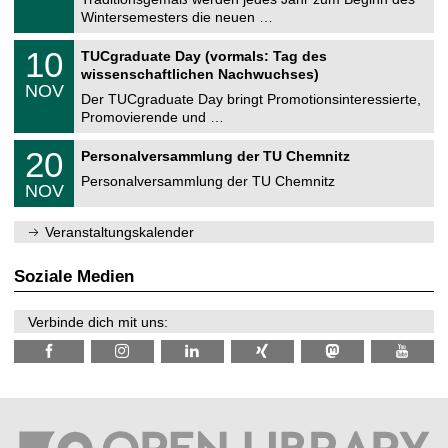
e
0
Wintersemesters die neuen …
m
.
n
2
Z
i
1
10
TUCgraduate Day (vormals: Tag des
0
e
t
0
2
wissenschaftlichen Nachwuchses)
n
z
.
6
NOV
t
1
Der TUCgraduate Day bringt Promotionsinteressierte,
r
1
Promovierende und …
u
.
m
2
T
f
2
20
Personalversammlung der TU Chemnitz
0
U
ü
0
2
C
r
Personalversammlung der TU Chemnitz
.
6
NOV
h
d
1
e
e
1
m
n
.
Veranstaltungskalender
n
w
2
i
i
0
t
s
2
Soziale Medien
z
s
6
e
n
Verbinde dich mit uns:
s
c
h
a
f
t
l
i