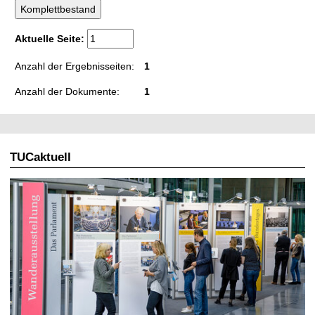
t
Aktuelle Seite:
Anzahl der Ergebnisseiten:
1
Anzahl der Dokumente:
1
TUCaktuell