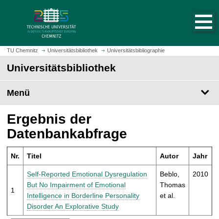
S
S
t
p
a
r
r
i
t
n
TU Chemnitz
Universitätsbibliothek
Universitätsbibliographie
s
g
Universitätsbibliothek
e
e
i
z
t
Menü
u
e
m
a
H
Ergebnis der
u
a
Datenbankabfrage
f
u
r
p
u
Nr.
Titel
Autor
Jahr
t
f
i
Self-Reported Emotional Dysregulation
Beblo,
2010
e
n
But No Impairment of Emotional
Thomas
n
1
h
Intelligence in Borderline Personality
et al.
a
Disorder An Explorative Study
l