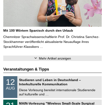
Mit 100 Wörtern Spanisch durch den Urlaub
Chemnitzer Sprachwissenschaftlerin Prof. Dr. Christina Sanchez-
Stockhammer veröffentlicht aktualisierte Neuauflage ihres
Sprachführer-Klassikers …
Mehr Artikel anzeigen
Veranstaltungen & Tipps
S
1
12
Studieren und Leben in Deutschland –
o
2
Interkulturelle Kommunikation
n
.
AUG
s
0
Diese Vorlesung bereitet internationale Studierende
t
8
auf kulturelle und …
i
.
g
2
T
e
3
MAIN-Vorlesung "Wireless Small-Scale Surgical
0
U