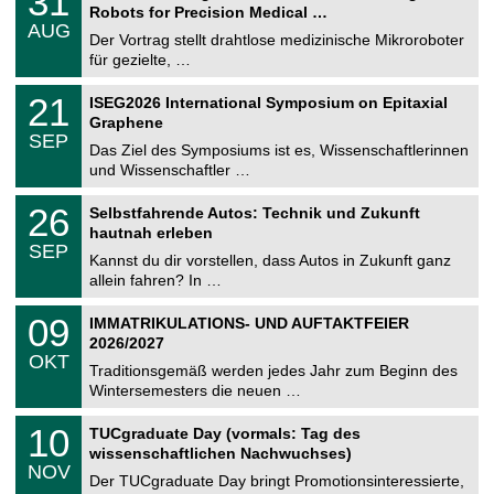
31
1
2
Robots for Precision Medical …
C
.
6
AUG
h
0
Der Vortrag stellt drahtlose medizinische Mikroroboter
e
8
für gezielte, …
m
.
n
2
T
i
2
21
ISEG2026 International Symposium on Epitaxial
0
U
t
1
2
Graphene
C
z
.
6
SEP
h
0
Das Ziel des Symposiums ist es, Wissenschaftlerinnen
e
9
und Wissenschaftler …
m
.
n
2
T
i
2
26
Selbstfahrende Autos: Technik und Zukunft
0
U
t
6
2
hautnah erleben
C
z
.
6
SEP
h
0
Kannst du dir vorstellen, dass Autos in Zukunft ganz
e
9
allein fahren? In …
m
.
n
2
T
i
0
09
IMMATRIKULATIONS- UND AUFTAKTFEIER
0
U
t
9
2
2026/2027
C
z
.
6
OKT
h
1
Traditionsgemäß werden jedes Jahr zum Beginn des
e
0
Wintersemesters die neuen …
m
.
n
2
Z
i
1
10
TUCgraduate Day (vormals: Tag des
0
e
t
0
2
wissenschaftlichen Nachwuchses)
n
z
.
6
NOV
t
1
Der TUCgraduate Day bringt Promotionsinteressierte,
r