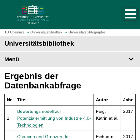
S
S
t
p
a
r
r
i
t
n
TU Chemnitz
Universitätsbibliothek
Universitätsbibliographie
s
g
Universitätsbibliothek
e
e
i
z
t
Menü
u
e
m
a
H
Ergebnis der
u
a
Datenbankabfrage
f
u
r
p
u
Nr.
Titel
Autor
Jahr
t
f
i
Bewertungsmodell zur
Feig,
2017
e
n
1
Potenzialermittlung von Industrie 4.0-
Katrin et al.
n
h
Technologien
a
l
Chancen und Grenzen der
Eichhorn,
2017