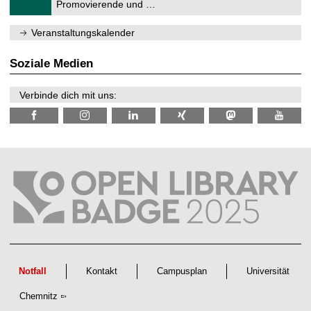
1
Promovierende und …
u
.
m
2
f
0
Veranstaltungskalender
ü
2
r
6
d
Soziale Medien
e
n
w
Verbinde dich mit uns:
i
s
s
e
n
s
c
h
a
f
t
l
i
c
h
e
n
Notfall
Kontakt
Campusplan
Universität
N
a
Chemnitz
c
h