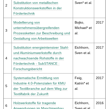
t
Substitution von metallischen
Sven* et al.
2
Konstruktionswerkstoffen in der
Fördertechnik
Modellierung von
Bojko,
2017
unternehmensübergreifenden
Michael* et
3
Prozessketten zur Beschreibung und
al.
Gestaltung von Arbeitswelten
Substitution energieintensiver Stahl-
Eichhorn,
2017
und Aluminiumwerkstoffe durch
Sven et al.
4
nachwachsende Rohstoffe in der
Fördertechnik - SubSTANCE :
Forschungsbericht
Systematische Ermittlung von
Feig,
2017
Industrie 4.0-Potenzialen für KMU
Katrin* et
5
der Textilbranche auf dem Weg zur
al.
Textilfabrik der Zukunft
Holzwerkstoffe für tragende
Eichhorn,
2016
6
Anwendungen im Maschinenbau
Sven et al.