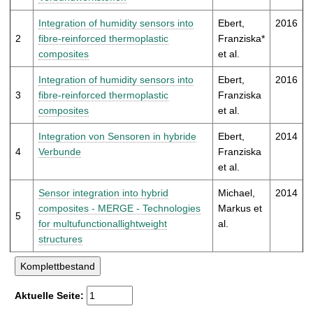
t
Integration of humidity sensors into
Ebert,
2016
2
fibre-reinforced thermoplastic
Franziska*
composites
et al.
Integration of humidity sensors into
Ebert,
2016
3
fibre-reinforced thermoplastic
Franziska
composites
et al.
Integration von Sensoren in hybride
Ebert,
2014
4
Verbunde
Franziska
et al.
Sensor integration into hybrid
Michael,
2014
composites - MERGE - Technologies
Markus et
5
for multufunctionallightweight
al.
structures
Aktuelle Seite: