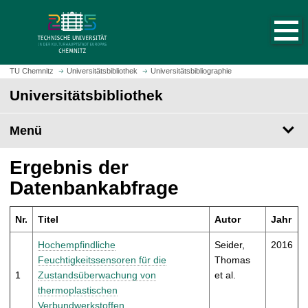
S
S
t
p
a
r
r
i
t
n
TU Chemnitz
Universitätsbibliothek
Universitätsbibliographie
s
g
Universitätsbibliothek
e
e
i
z
t
Menü
u
e
m
a
H
Ergebnis der
u
a
Datenbankabfrage
f
u
r
p
u
Nr.
Titel
Autor
Jahr
t
f
i
Hochempfindliche
Seider,
2016
e
n
Feuchtigkeitssensoren für die
Thomas
n
h
1
Zustandsüberwachung von
et al.
a
thermoplastischen
l
Verbundwerkstoffen