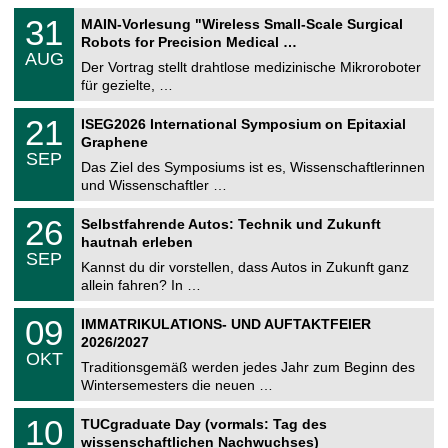
T
3
31
MAIN-Vorlesung "Wireless Small-Scale Surgical
U
1
Robots for Precision Medical …
C
.
AUG
h
0
Der Vortrag stellt drahtlose medizinische Mikroroboter
e
8
für gezielte, …
m
.
n
2
T
i
2
21
ISEG2026 International Symposium on Epitaxial
0
U
t
1
2
Graphene
C
z
.
6
SEP
h
0
Das Ziel des Symposiums ist es, Wissenschaftlerinnen
e
9
und Wissenschaftler …
m
.
n
2
T
i
2
26
Selbstfahrende Autos: Technik und Zukunft
0
U
t
6
2
hautnah erleben
C
z
.
6
SEP
h
0
Kannst du dir vorstellen, dass Autos in Zukunft ganz
e
9
allein fahren? In …
m
.
n
2
T
i
0
09
IMMATRIKULATIONS- UND AUFTAKTFEIER
0
U
t
9
2
2026/2027
C
z
.
6
OKT
h
1
Traditionsgemäß werden jedes Jahr zum Beginn des
e
0
Wintersemesters die neuen …
m
.
n
2
Z
i
1
10
TUCgraduate Day (vormals: Tag des
0
e
t
0
2
wissenschaftlichen Nachwuchses)
n