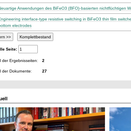
Neuartige Anwendungen des BiFeO3 (BFO)-basierten nichtflüchtigen W
Engineering interface-type resistive switching in BiFeO3 thin film switche
bottom electrodes
lle Seite:
 der Ergebnisseiten:
2
l der Dokumente:
27
ell