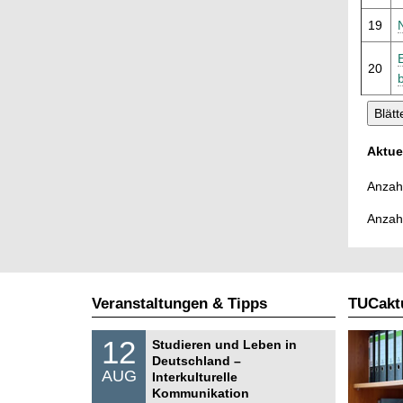
19
20
Aktue
Anzahl
Anzah
Veranstaltungen & Tipps
TUCaktu
S
1
12
Studieren und Leben in
o
2
Deutschland –
n
.
AUG
s
Interkulturelle
0
t
Kommunikation
8
i