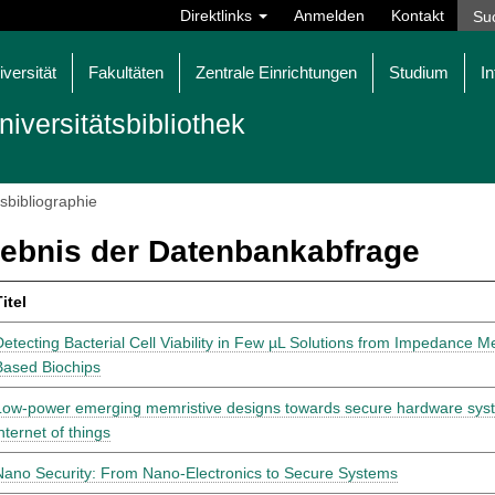
Direktlinks
Anmelden
Kontakt
iversität
Fakultäten
Zentrale Einrichtungen
Studium
In
niversitätsbibliothek
tsbibliographie
ebnis der Datenbankabfrage
itel
Detecting Bacterial Cell Viability in Few µL Solutions from Impedance 
Based Biochips
Low-power emerging memristive designs towards secure hardware syste
nternet of things
Nano Security: From Nano-Electronics to Secure Systems