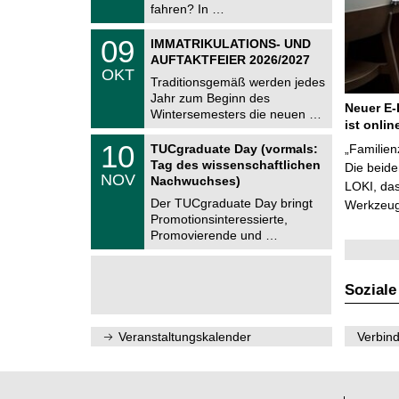
i
fahren? In …
0
t
2
z
T
6
0
09
IMMATRIKULATIONS- UND
U
9
AUFTAKTFEIER 2026/2027
C
.
OKT
h
1
Traditionsgemäß werden jedes
e
0
Jahr zum Beginn des
m
.
Neuer E-
Wintersemesters die neuen …
n
2
ist onlin
i
0
Z
t
1
10
2
TUCgraduate Day (vormals:
„Familien
e
z
0
6
Tag des wissenschaftlichen
n
Die beid
.
NOV
t
Nachwuchses)
1
LOKI, das
r
1
Der TUCgraduate Day bringt
Werkzeuge
u
.
Promotionsinteressierte,
m
2
f
Promovierende und …
0
ü
2
r
6
d
e
Soziale
n
w
i
Veranstaltungskalender
Verbind
s
s
e
n
s