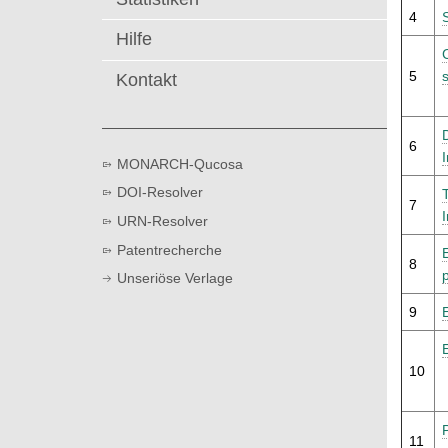
t
4
Hilfe
5
Kontakt
6
MONARCH-Qucosa
DOI-Resolver
7
URN-Resolver
Patentrecherche
8
Unseriöse Verlage
9
10
11