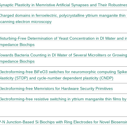
Synaptic Plasticity in Memristive Artificial Synapses and Their Robustne
Charged domains in ferroelectric, polycrystalline yttrium manganite thin 
scanning electron microscopy
Disturbing-Free Determination of Yeast Concentration in DI Water and 
Impedance Biochips
Towards Bacteria Counting in DI Water of Several Microliters or Growi
Impedance Biochips
Electroforming-free BiFeO3 switches for neuromorphic computing Spik
plasticity (STDP) and cycle-number dependent plasticity (CNDP)
Electroforming-free Memristors for Hardware Security Primitives
Electroforming-free resistive switching in yttrium manganite thin films by 
P-N Junction-Based Si Biochips with Ring Electrodes for Novel Biosensi