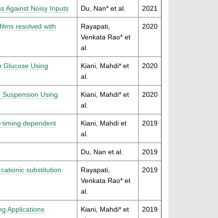
ss Against Noisy Inputs
Du, Nan* et al.
2021
films resolved with
Rayapati,
2020
Venkata Rao* et
al.
in Glucose Using
Kiani, Mahdi* et
2020
al.
ng Suspension Using
Kiani, Mahdi* et
2020
al.
e-timing dependent
Kiani, Mahdi et
2019
al.
Du, Nan et al.
2019
cationic substitution
Rayapati,
2019
Venkata Rao* et
al.
ng Applications
Kiani, Mahdi* et
2019