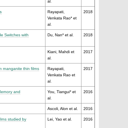
al.
s
Rayapati,
2018
Venkata Rao* et
al.
de Switches with
Du, Nan* et al.
2018
Kiani, Mahdi et
2017
al.
um manganite thin films
Rayapati,
2017
Venkata Rao et
al.
 Memory and
You, Tiangui* et
2016
al.
Ascoli, Alon et al.
2016
films studied by
Lei, Yao et al.
2016