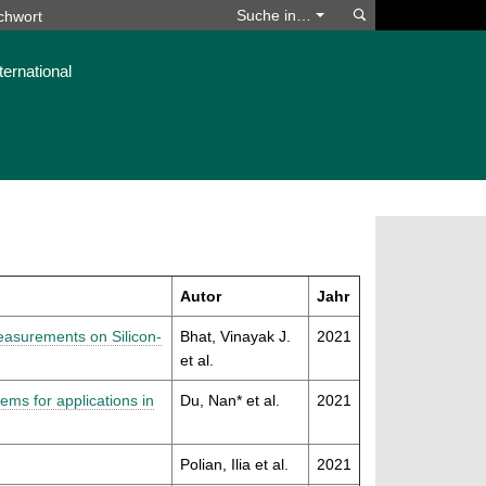
Suchen
Suche in…
ternational
Autor
Jahr
Measurements on Silicon-
Bhat, Vinayak J.
2021
et al.
ms for applications in
Du, Nan* et al.
2021
Polian, Ilia et al.
2021