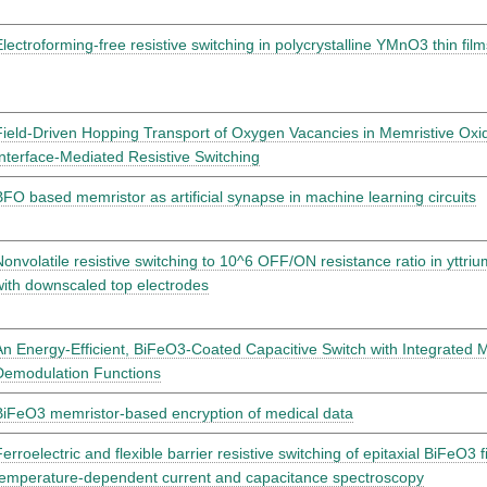
Electroforming-free resistive switching in polycrystalline YMnO3 thin film
Field-Driven Hopping Transport of Oxygen Vacancies in Memristive Oxi
Interface-Mediated Resistive Switching
BFO based memristor as artificial synapse in machine learning circuits
Nonvolatile resistive switching to 10^6 OFF/ON resistance ratio in yttri
with downscaled top electrodes
An Energy-Efficient, BiFeO3-Coated Capacitive Switch with Integrated
Demodulation Functions
BiFeO3 memristor-based encryption of medical data
erroelectric and flexible barrier resistive switching of epitaxial BiFeO3 
temperature-dependent current and capacitance spectroscopy