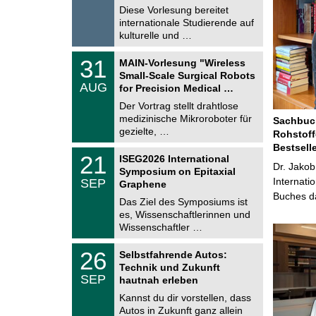
.
Diese Vorlesung bereitet
g
2
e
internationale Studierende auf
0
kulturelle und …
2
6
T
3
31
MAIN-Vorlesung "Wireless
U
1
Small-Scale Surgical Robots
C
.
AUG
h
for Precision Medical …
0
e
8
Der Vortrag stellt drahtlose
m
.
medizinische Mikroroboter für
n
Sachbuch
2
i
gezielte, …
Rohstoff
0
t
2
Bestsell
z
T
6
2
21
ISEG2026 International
U
Dr. Jakob
1
Symposium on Epitaxial
C
.
Internati
SEP
h
Graphene
0
e
Buches da
9
Das Ziel des Symposiums ist
m
.
es, Wissenschaftlerinnen und
n
2
i
Wissenschaftler …
0
t
2
z
T
6
2
26
Selbstfahrende Autos:
U
6
Technik und Zukunft
C
.
SEP
h
hautnah erleben
0
e
9
Kannst du dir vorstellen, dass
m
.
Autos in Zukunft ganz allein
n
2