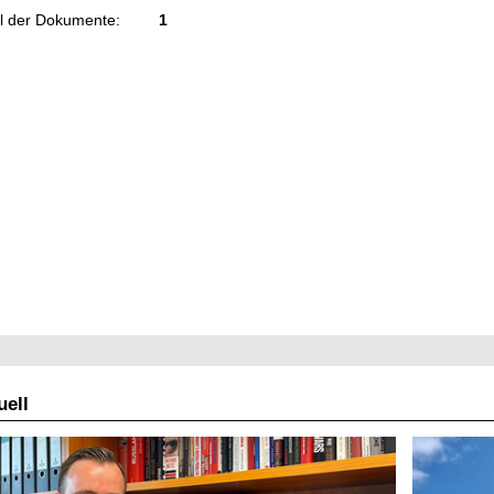
l der Dokumente:
1
ell