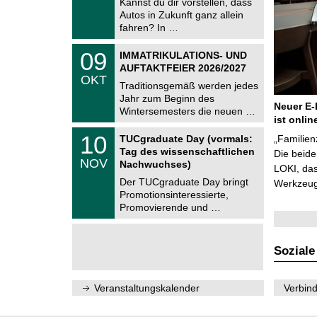
Kannst du dir vorstellen, dass
m
.
Autos in Zukunft ganz allein
n
2
i
fahren? In …
0
t
2
z
T
6
0
09
IMMATRIKULATIONS- UND
U
9
AUFTAKTFEIER 2026/2027
C
.
OKT
h
1
Traditionsgemäß werden jedes
e
0
Jahr zum Beginn des
m
.
Neuer E-
Wintersemesters die neuen …
n
2
ist onlin
i
0
Z
t
1
10
2
TUCgraduate Day (vormals:
„Familien
e
z
0
6
Tag des wissenschaftlichen
n
Die beid
.
NOV
t
Nachwuchses)
1
LOKI, das
r
1
Der TUCgraduate Day bringt
Werkzeuge
u
.
Promotionsinteressierte,
m
2
f
Promovierende und …
0
ü
2
r
6
d
e
Soziale
n
w
i
Veranstaltungskalender
Verbind
s
s
e