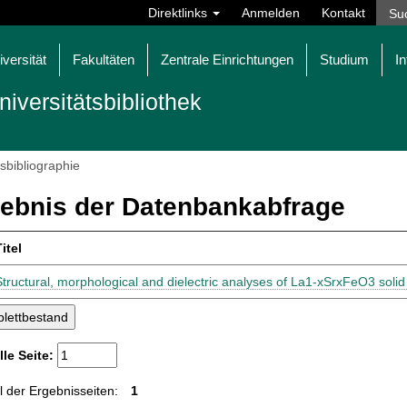
Direktlinks
Anmelden
Kontakt
iversität
Fakultäten
Zentrale Einrichtungen
Studium
In
niversitätsbibliothek
tsbibliographie
ebnis der Datenbankabfrage
itel
Structural, morphological and dielectric analyses of La1-xSrxFeO3 solid
lle Seite:
 der Ergebnisseiten:
1