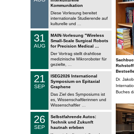
0
t
Kommunikation
8
i
.
Diese Vorlesung bereitet
g
2
e
internationale Studierende auf
0
kulturelle und …
2
6
T
3
31
MAIN-Vorlesung "Wireless
U
1
Small-Scale Surgical Robots
C
.
AUG
h
for Precision Medical …
0
e
8
Der Vortrag stellt drahtlose
m
.
medizinische Mikroroboter für
n
Sachbuch
2
i
gezielte, …
Rohstoff
0
t
2
Bestsell
z
T
6
2
21
ISEG2026 International
U
Dr. Jakob
1
Symposium on Epitaxial
C
.
Internati
SEP
h
Graphene
0
e
Buches da
9
Das Ziel des Symposiums ist
m
.
es, Wissenschaftlerinnen und
n
2
i
Wissenschaftler …
0
t
2
z
T
6
2
26
Selbstfahrende Autos:
U
6
Technik und Zukunft
C
.
SEP
h
hautnah erleben
0
e
9