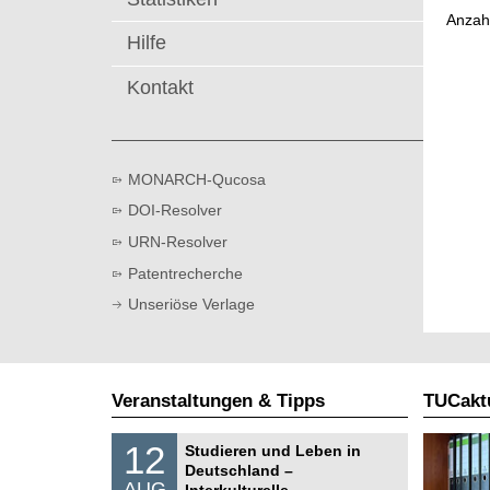
t
Anzah
Hilfe
Kontakt
MONARCH-Qucosa
DOI-Resolver
URN-Resolver
Patentrecherche
Unseriöse Verlage
Veranstaltungen & Tipps
TUCaktu
S
1
12
Studieren und Leben in
o
2
Deutschland –
n
.
AUG
s
Interkulturelle