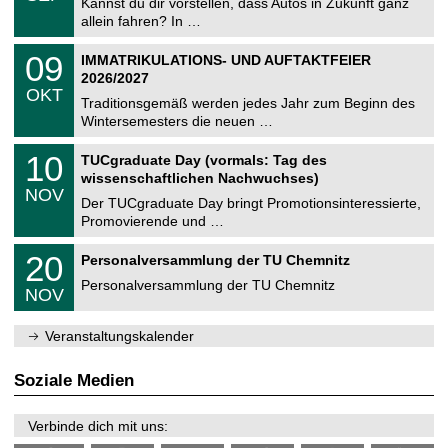
0
Kannst du dir vorstellen, dass Autos in Zukunft ganz
e
9
allein fahren? In …
m
.
n
2
T
i
0
09
IMMATRIKULATIONS- UND AUFTAKTFEIER
0
U
t
9
2
2026/2027
C
z
.
6
OKT
h
1
Traditionsgemäß werden jedes Jahr zum Beginn des
e
0
Wintersemesters die neuen …
m
.
n
2
Z
i
1
10
TUCgraduate Day (vormals: Tag des
0
e
t
0
2
wissenschaftlichen Nachwuchses)
n
z
.
6
NOV
t
1
Der TUCgraduate Day bringt Promotionsinteressierte,
r
1
Promovierende und …
u
.
m
2
T
f
2
20
Personalversammlung der TU Chemnitz
0
U
ü
0
2
C
r
Personalversammlung der TU Chemnitz
.
6
NOV
h
d
1
e
e
1
m
n
.
Veranstaltungskalender
n
w
2
i
i
0
t
s
2
Soziale Medien
z
s
6
e
n
Verbinde dich mit uns:
s