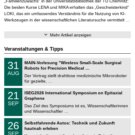
„Familienzuwachs“ in der Universitätsbibliothek der TU Chemnitz:
Die beiden Kurse LENA und MIKA erhalten das „Geschwisterkind“
LOKI, das ein umfassendes Verständnis für die Nutzung von KI-
Werkzeugen in der wissenschaftlichen Literatursuche vermittelt …
Mehr Artikel anzeigen
Veranstaltungen & Tipps
T
3
31
MAIN-Vorlesung "Wireless Small-Scale Surgical
U
1
Robots for Precision Medical …
C
.
AUG
h
0
Der Vortrag stellt drahtlose medizinische Mikroroboter
e
8
für gezielte, …
m
.
n
2
T
i
2
21
ISEG2026 International Symposium on Epitaxial
0
U
t
1
2
Graphene
C
z
.
6
SEP
h
0
Das Ziel des Symposiums ist es, Wissenschaftlerinnen
e
9
und Wissenschaftler …
m
.
n
2
T
i
2
26
Selbstfahrende Autos: Technik und Zukunft
0
U
t
6
2
hautnah erleben
C
z
.
6
SEP
h