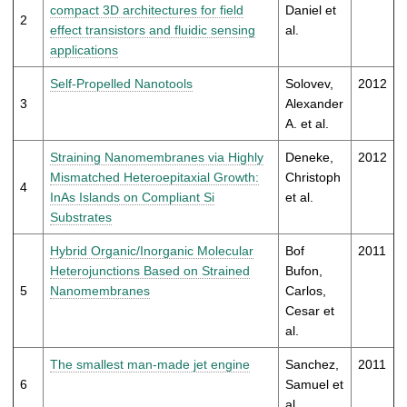
t
compact 3D architectures for field
Daniel et
2
effect transistors and fluidic sensing
al.
applications
Self-Propelled Nanotools
Solovev,
2012
3
Alexander
A. et al.
Straining Nanomembranes via Highly
Deneke,
2012
Mismatched Heteroepitaxial Growth:
Christoph
4
InAs Islands on Compliant Si
et al.
Substrates
Hybrid Organic/Inorganic Molecular
Bof
2011
Heterojunctions Based on Strained
Bufon,
5
Nanomembranes
Carlos,
Cesar et
al.
The smallest man-made jet engine
Sanchez,
2011
6
Samuel et
al.