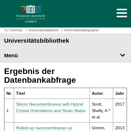
S
S
t
p
a
r
r
i
t
n
TU Chemnitz
Universitätsbibliothek
Universitätsbibliographie
s
g
Universitätsbibliothek
e
e
i
z
t
Menü
u
e
m
a
H
Ergebnis der
u
a
Datenbankabfrage
f
u
r
p
u
Nr.
Titel
Autor
Jahr
t
f
i
Silicon Nanomembranes with Hybrid
Scott,
2017
e
n
1
Crystal Orientations and Strain States
Shelly, A.*
n
h
et al.
a
l
Rolled-up nanomembranes as
Grimm,
2013