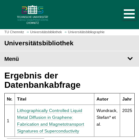
S
S
t
p
a
r
r
i
t
n
TU Chemnitz
Universitätsbibliothek
Universitätsbibliographie
s
g
Universitätsbibliothek
e
e
i
z
t
Menü
u
e
m
a
H
Ergebnis der
u
a
Datenbankabfrage
f
u
r
p
u
Nr.
Titel
Autor
Jahr
t
f
i
Lithographically Controlled Liquid
Wundrack,
2025
e
n
Metal Diffusion in Graphene:
Stefan* et
n
1
h
Fabrication and Magnetotransport
al.
a
Signatures of Superconductivity
l