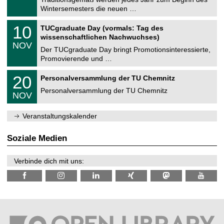
e
0
Wintersemesters die neuen …
m
.
n
2
Z
i
1
10
TUCgraduate Day (vormals: Tag des
0
e
t
0
2
wissenschaftlichen Nachwuchses)
n
z
.
6
NOV
t
1
Der TUCgraduate Day bringt Promotionsinteressierte,
r
1
Promovierende und …
u
.
m
2
T
f
2
20
Personalversammlung der TU Chemnitz
0
U
ü
0
2
C
r
Personalversammlung der TU Chemnitz
.
6
NOV
h
d
1
e
e
1
m
n
.
Veranstaltungskalender
n
w
2
i
i
0
t
s
2
Soziale Medien
z
s
6
e
n
Verbinde dich mit uns:
s
c
h
a
f
t
l
i