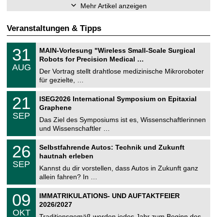
Mehr Artikel anzeigen
Veranstaltungen & Tipps
T
3
31
MAIN-Vorlesung "Wireless Small-Scale Surgical
U
1
Robots for Precision Medical …
C
.
AUG
h
0
Der Vortrag stellt drahtlose medizinische Mikroroboter
e
8
für gezielte, …
m
.
n
2
T
i
2
21
ISEG2026 International Symposium on Epitaxial
0
U
t
1
2
Graphene
C
z
.
6
SEP
h
0
Das Ziel des Symposiums ist es, Wissenschaftlerinnen
e
9
und Wissenschaftler …
m
.
n
2
T
i
2
26
Selbstfahrende Autos: Technik und Zukunft
0
U
t
6
2
hautnah erleben
C
z
.
6
SEP
h
0
Kannst du dir vorstellen, dass Autos in Zukunft ganz
e
9
allein fahren? In …
m
.
n
2
T
i
0
09
IMMATRIKULATIONS- UND AUFTAKTFEIER
0
U
t
9
2
2026/2027
C
z
.
6
OKT
h
1
Traditionsgemäß werden jedes Jahr zum Beginn des