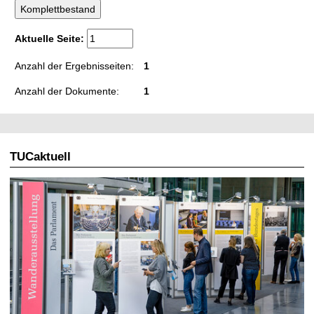
t
Aktuelle Seite:
Anzahl der Ergebnisseiten:
1
Anzahl der Dokumente:
1
TUCaktuell