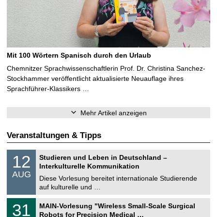
Mit 100 Wörtern Spanisch durch den Urlaub
Chemnitzer Sprachwissenschaftlerin Prof. Dr. Christina Sanchez-
Stockhammer veröffentlicht aktualisierte Neuauflage ihres
Sprachführer-Klassikers …
Mehr Artikel anzeigen
Veranstaltungen & Tipps
S
1
12
Studieren und Leben in Deutschland –
o
2
Interkulturelle Kommunikation
n
.
AUG
s
0
Diese Vorlesung bereitet internationale Studierende
t
8
auf kulturelle und …
i
.
g
2
T
e
3
31
MAIN-Vorlesung "Wireless Small-Scale Surgical
0
U
1
2
Robots for Precision Medical …
C