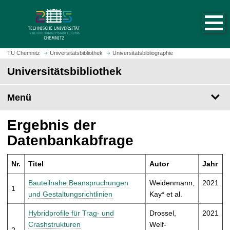
S
S
t
p
a
r
r
i
t
n
TU Chemnitz
Universitätsbibliothek
Universitätsbibliographie
s
g
Universitätsbibliothek
e
e
i
z
t
Menü
u
e
m
a
H
Ergebnis der
u
a
Datenbankabfrage
f
u
r
p
u
Nr.
Titel
Autor
Jahr
t
f
i
Bauteilnahe Beanspruchungen
Weidenmann,
2021
e
1
n
und Gestaltungsrichtlinien
Kay* et al.
n
h
a
Hybridprofile für Trag- und
Drossel,
2021
l
Crashstrukturen
Welf-
2