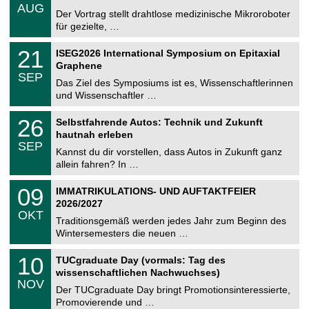
.
6
AUG
h
0
Der Vortrag stellt drahtlose medizinische Mikroroboter
e
8
für gezielte, …
m
.
n
2
T
i
2
21
ISEG2026 International Symposium on Epitaxial
0
U
t
1
2
Graphene
C
z
.
6
SEP
h
0
Das Ziel des Symposiums ist es, Wissenschaftlerinnen
e
9
und Wissenschaftler …
m
.
n
2
T
i
2
26
Selbstfahrende Autos: Technik und Zukunft
0
U
t
6
2
hautnah erleben
C
z
.
6
SEP
h
0
Kannst du dir vorstellen, dass Autos in Zukunft ganz
e
9
allein fahren? In …
m
.
n
2
T
i
0
09
IMMATRIKULATIONS- UND AUFTAKTFEIER
0
U
t
9
2
2026/2027
C
z
.
6
OKT
h
1
Traditionsgemäß werden jedes Jahr zum Beginn des
e
0
Wintersemesters die neuen …
m
.
n
2
Z
i
1
10
TUCgraduate Day (vormals: Tag des
0
e
t
0
2
wissenschaftlichen Nachwuchses)
n
z
.
6
NOV
t
1
Der TUCgraduate Day bringt Promotionsinteressierte,
r
1
Promovierende und …
u