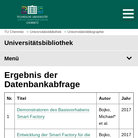
S
S
t
p
a
r
r
i
t
n
TU Chemnitz
Universitätsbibliothek
Universitätsbibliographie
s
g
Universitätsbibliothek
e
e
i
z
t
Menü
u
e
m
a
H
Ergebnis der
u
a
Datenbankabfrage
f
u
r
p
u
Nr.
Titel
Autor
Jahr
t
f
i
Demonstratoren des Basisvorhabens
Bojko,
2017
e
n
1
Smart Factory
Michael*
n
h
et al.
a
l
Entwicklung der Smart Factory für die
Bojko,
2017