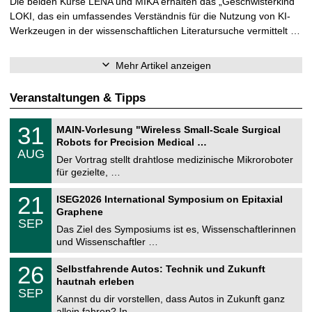
Die beiden Kurse LENA und MIKA erhalten das „Geschwisterkind“
LOKI, das ein umfassendes Verständnis für die Nutzung von KI-
Werkzeugen in der wissenschaftlichen Literatursuche vermittelt …
Mehr Artikel anzeigen
Veranstaltungen & Tipps
T
3
31
MAIN-Vorlesung "Wireless Small-Scale Surgical
U
1
Robots for Precision Medical …
C
.
AUG
h
0
Der Vortrag stellt drahtlose medizinische Mikroroboter
e
8
für gezielte, …
m
.
n
2
T
i
2
21
ISEG2026 International Symposium on Epitaxial
0
U
t
1
2
Graphene
C
z
.
6
SEP
h
0
Das Ziel des Symposiums ist es, Wissenschaftlerinnen
e
9
und Wissenschaftler …
m
.
n
2
T
i
2
26
Selbstfahrende Autos: Technik und Zukunft
0
U
t
6
2
hautnah erleben
C
z
.
6
SEP
h
0
Kannst du dir vorstellen, dass Autos in Zukunft ganz
e
9
allein fahren? In …