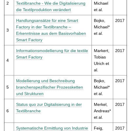
t
2
Textilbranche - Wie die Digitalisierung
Michael
die Textilproduktion verändert
et al.
Handlungsansätze für eine Smart
Bojko,
2017
Factory in der Textilbranche –
Michael*
3
Erkenntnisse aus dem Basisvorhaben
et al.
Smart Factory
Informationsmodellierung für die textile
Markert,
2017
Smart Factory
Tobias
4
Ulrich et
al.
Modellierung und Beschreibung
Bojko,
2017
5
branchenspezifischer Prozessketten
Michael*
und Strukturen
et al.
Status quo zur Digitalisierung in der
Merkel,
2017
6
Textilbranche
Andreas*
et al.
Systematische Ermittlung von Industrie
Feig,
2017