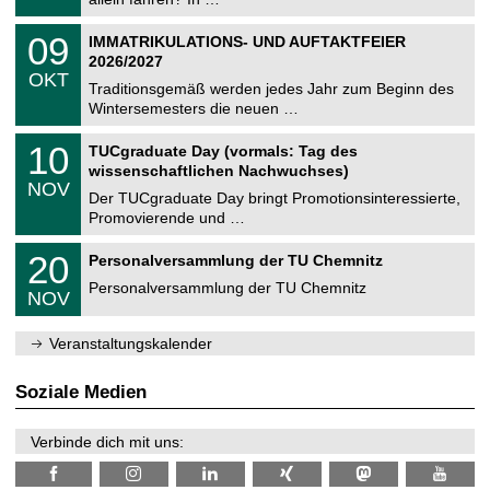
m
.
n
2
T
i
0
09
IMMATRIKULATIONS- UND AUFTAKTFEIER
0
U
t
9
2
2026/2027
C
z
.
6
OKT
h
1
Traditionsgemäß werden jedes Jahr zum Beginn des
e
0
Wintersemesters die neuen …
m
.
n
2
Z
i
1
10
TUCgraduate Day (vormals: Tag des
0
e
t
0
2
wissenschaftlichen Nachwuchses)
n
z
.
6
NOV
t
1
Der TUCgraduate Day bringt Promotionsinteressierte,
r
1
Promovierende und …
u
.
m
2
T
f
2
20
Personalversammlung der TU Chemnitz
0
U
ü
0
2
C
r
Personalversammlung der TU Chemnitz
.
6
NOV
h
d
1
e
e
1
m
n
.
Veranstaltungskalender
n
w
2
i
i
0
t
s
2
Soziale Medien
z
s
6
e
n
Verbinde dich mit uns:
s
c
h