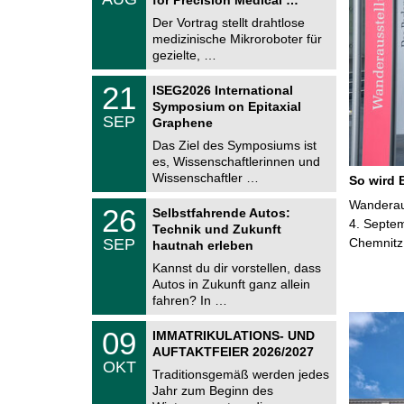
0
e
8
Der Vortrag stellt drahtlose
m
.
medizinische Mikroroboter für
n
2
i
gezielte, …
0
t
2
z
T
6
2
21
ISEG2026 International
U
1
Symposium on Epitaxial
C
.
SEP
h
Graphene
0
e
9
Das Ziel des Symposiums ist
m
.
es, Wissenschaftlerinnen und
n
2
i
Wissenschaftler …
So wird 
0
t
2
z
T
Wanderaus
6
2
26
Selbstfahrende Autos:
U
6
4. Septem
Technik und Zukunft
C
.
SEP
Chemnitz
h
hautnah erleben
0
e
9
Kannst du dir vorstellen, dass
m
.
Autos in Zukunft ganz allein
n
2
i
fahren? In …
0
t
2
z
T
6
0
09
IMMATRIKULATIONS- UND
U
9
AUFTAKTFEIER 2026/2027
C
.
OKT
h
1
Traditionsgemäß werden jedes
e
0
Jahr zum Beginn des
m
.