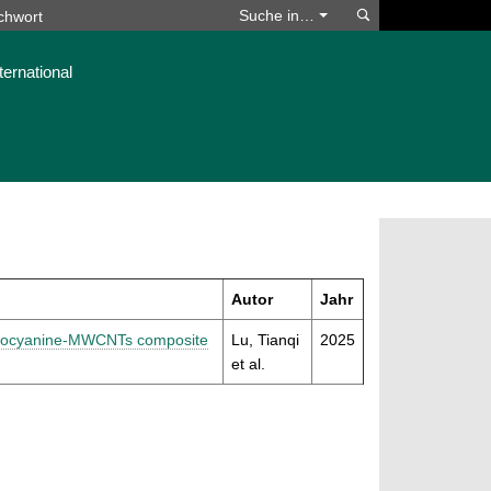
Suchen
Suche in…
ternational
Autor
Jahr
halocyanine-MWCNTs composite
Lu, Tianqi
2025
et al.