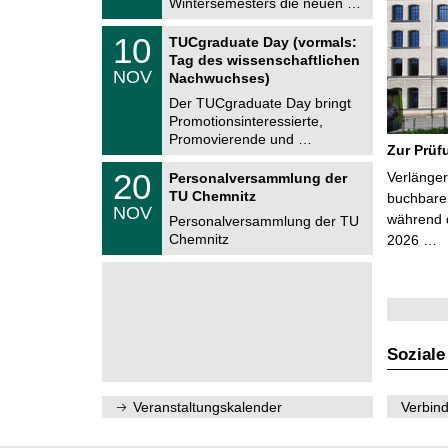
Wintersemesters die neuen …
n
2
i
0
Z
t
1
10
2
TUCgraduate Day (vormals:
e
z
0
6
Tag des wissenschaftlichen
n
.
NOV
t
Nachwuchses)
1
r
1
Der TUCgraduate Day bringt
u
.
Promotionsinteressierte,
m
2
f
Promovierende und …
0
Zur Prüf
ü
2
r
T
6
2
20
Verlänger
Personalversammlung der
d
U
0
TU Chemnitz
e
C
buchbare 
.
NOV
n
h
während d
1
Personalversammlung der TU
w
e
1
Chemnitz
2026 …
i
m
.
s
n
2
s
i
0
e
t
2
n
z
6
s
c
h
Soziale
a
f
t
l
Veranstaltungskalender
Verbind
i
c