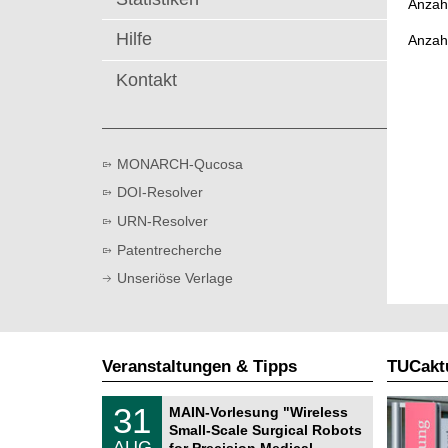
Anzahl
t
Hilfe
Anzah
Kontakt
MONARCH-Qucosa
DOI-Resolver
URN-Resolver
Patentrecherche
Unseriöse Verlage
Veranstaltungen & Tipps
TUCaktu
T
3
31
MAIN-Vorlesung "Wireless
U
1
Small-Scale Surgical Robots
C
.
AUG
h
for Precision Medical …