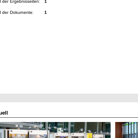
 der Ergebnisseiten:
1
l der Dokumente:
1
ell