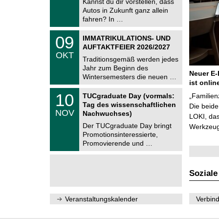
Kannst du dir vorstellen, dass
m
.
Autos in Zukunft ganz allein
n
2
i
fahren? In …
0
t
2
z
T
6
0
09
IMMATRIKULATIONS- UND
U
9
AUFTAKTFEIER 2026/2027
C
.
OKT
h
1
Traditionsgemäß werden jedes
e
0
Jahr zum Beginn des
m
.
Neuer E-
Wintersemesters die neuen …
n
2
ist onlin
i
0
Z
t
1
10
2
TUCgraduate Day (vormals:
„Familien
e
z
0
6
Tag des wissenschaftlichen
n
Die beid
.
NOV
t
Nachwuchses)
1
LOKI, das
r
1
Der TUCgraduate Day bringt
Werkzeuge
u
.
Promotionsinteressierte,
m
2
f
Promovierende und …
0
ü
2
r
6
d
e
Soziale
n
w
i
Veranstaltungskalender
Verbind
s
s
e