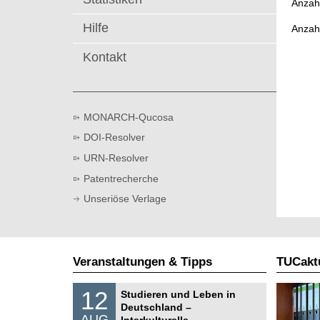
Anzahl
t
Hilfe
Anzah
Kontakt
MONARCH-Qucosa
DOI-Resolver
URN-Resolver
Patentrecherche
Unseriöse Verlage
Veranstaltungen & Tipps
TUCaktu
S
1
12
Studieren und Leben in
o
2
Deutschland –
n
.
AUG
s
Interkulturelle