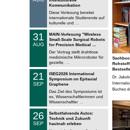
0
t
Kommunikation
8
i
.
Diese Vorlesung bereitet
g
2
e
internationale Studierende auf
0
kulturelle und …
2
6
T
3
31
MAIN-Vorlesung "Wireless
U
1
Small-Scale Surgical Robots
C
.
AUG
h
for Precision Medical …
0
e
8
Der Vortrag stellt drahtlose
m
.
medizinische Mikroroboter für
n
Sachbuch
2
i
gezielte, …
Rohstoff
0
t
2
Bestsell
z
T
6
2
21
ISEG2026 International
U
Dr. Jakob
1
Symposium on Epitaxial
C
.
Internati
SEP
h
Graphene
0
e
Buches da
9
Das Ziel des Symposiums ist
m
.
es, Wissenschaftlerinnen und
n
2
i
Wissenschaftler …
0
t
2
z
T
6
2
26
Selbstfahrende Autos:
U
6
Technik und Zukunft
C
.
SEP
h
hautnah erleben
0
e
9