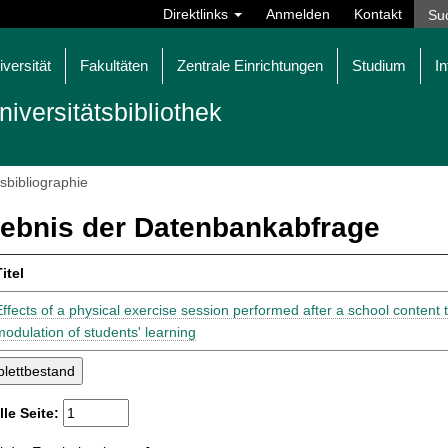
Direktlinks
Anmelden
Kontakt
iversität
Fakultäten
Zentrale Einrichtungen
Studium
In
niversitätsbibliothek
tsbibliographie
ebnis der Datenbankabfrage
itel
Effects of a physical exercise session performed after a school content 
modulation of students' learning
lle Seite: