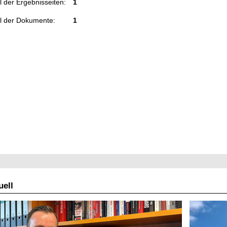
 der Ergebnisseiten:
1
l der Dokumente:
1
ell