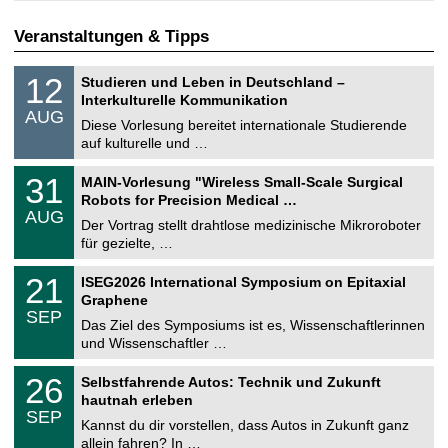
Veranstaltungen & Tipps
S
1
12
Studieren und Leben in Deutschland –
o
2
Interkulturelle Kommunikation
n
.
AUG
s
0
Diese Vorlesung bereitet internationale Studierende
t
8
auf kulturelle und …
i
.
g
2
T
e
3
31
MAIN-Vorlesung "Wireless Small-Scale Surgical
0
U
1
2
Robots for Precision Medical …
C
.
6
AUG
h
0
Der Vortrag stellt drahtlose medizinische Mikroroboter
e
8
für gezielte, …
m
.
n
2
T
i
2
21
ISEG2026 International Symposium on Epitaxial
0
U
t
1
2
Graphene
C
z
.
6
SEP
h
0
Das Ziel des Symposiums ist es, Wissenschaftlerinnen
e
9
und Wissenschaftler …
m
.
n
2
T
i
2
26
Selbstfahrende Autos: Technik und Zukunft
0
U
t
6
2
hautnah erleben
C
z
.
6
SEP
h
0
Kannst du dir vorstellen, dass Autos in Zukunft ganz
e
9
allein fahren? In …
m