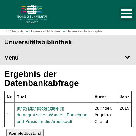
S
S
t
p
a
r
r
i
t
n
TU Chemnitz
Universitätsbibliothek
Universitätsbibliographie
s
g
Universitätsbibliothek
e
e
i
z
t
Menü
u
e
m
a
H
Ergebnis der
u
a
Datenbankabfrage
f
u
r
p
u
Nr.
Titel
Autor
Jahr
t
f
i
Innovationspotenziale im
Bullinger,
2015
e
n
1
demografischen Wandel : Forschung
Angelika
n
h
und Praxis für die Arbeitswelt
C. et al.
a
l