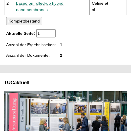
t
2
based on rolled-up hybrid
Céline et
nanomembranes
al.
Aktuelle Seite:
Anzahl der Ergebnisseiten:
1
Anzahl der Dokumente:
2
TUCaktuell