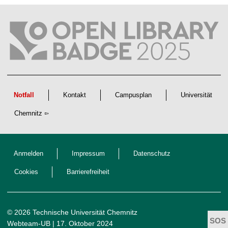
f
t
l
i
c
h
e
n
N
a
c
h
w
Notfall
Kontakt
Campusplan
Universität
u
c
Chemnitz
h
s
Anmelden
Impressum
Datenschutz
Cookies
Barrierefreiheit
© 2026 Technische Universität Chemnitz
Webteam-UB
| 17. Oktober 2024