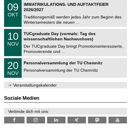
2
T
i
0
09
IMMATRIKULATIONS- UND AUFTAKTFEIER
0
U
t
9
2
2026/2027
C
z
.
6
OKT
h
1
Traditionsgemäß werden jedes Jahr zum Beginn des
e
0
Wintersemesters die neuen …
m
.
n
2
Z
i
1
10
TUCgraduate Day (vormals: Tag des
0
e
t
0
2
wissenschaftlichen Nachwuchses)
n
z
.
6
NOV
t
1
Der TUCgraduate Day bringt Promotionsinteressierte,
r
1
Promovierende und …
u
.
m
2
T
f
2
20
Personalversammlung der TU Chemnitz
0
U
ü
0
2
C
r
Personalversammlung der TU Chemnitz
.
6
NOV
h
d
1
e
e
1
m
n
.
Veranstaltungskalender
n
w
2
i
i
0
t
s
2
Soziale Medien
z
s
6
e
n
Verbinde dich mit uns:
s
c
h
a