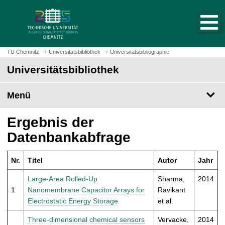
S
S
t
p
a
r
r
i
t
n
TU Chemnitz
Universitätsbibliothek
Universitätsbibliographie
s
g
Universitätsbibliothek
e
e
i
z
t
Menü
u
e
m
a
H
Ergebnis der
u
a
Datenbankabfrage
f
u
r
p
u
Nr.
Titel
Autor
Jahr
t
f
i
Large-Area Rolled-Up
Sharma,
2014
e
n
1
Nanomembrane Capacitor Arrays for
Ravikant
n
h
Electrostatic Energy Storage
et al.
a
l
Three-dimensional chemical sensors
Vervacke,
2014