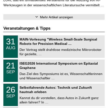
Werkzeugen in der wissenschaftlichen Literatursuche vermittelt …
Mehr Artikel anzeigen
Veranstaltungen & Tipps
T
3
31
MAIN-Vorlesung "Wireless Small-Scale Surgical
U
1
Robots for Precision Medical …
C
.
AUG
h
0
Der Vortrag stellt drahtlose medizinische Mikroroboter
e
8
für gezielte, …
m
.
n
2
T
i
2
21
ISEG2026 International Symposium on Epitaxial
0
U
t
1
2
Graphene
C
z
.
6
SEP
h
0
Das Ziel des Symposiums ist es, Wissenschaftlerinnen
e
9
und Wissenschaftler …
m
.
n
2
T
i
2
26
Selbstfahrende Autos: Technik und Zukunft
0
U
t
6
2
hautnah erleben
C
z
.
6
SEP
h
0
Kannst du dir vorstellen, dass Autos in Zukunft ganz
e
9
allein fahren? In …
m
.
n