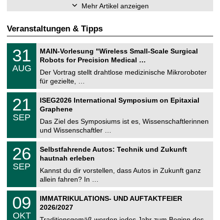
Mehr Artikel anzeigen
Veranstaltungen & Tipps
T
3
31
MAIN-Vorlesung "Wireless Small-Scale Surgical
U
1
Robots for Precision Medical …
C
.
AUG
h
0
Der Vortrag stellt drahtlose medizinische Mikroroboter
e
8
für gezielte, …
m
.
n
2
T
i
2
21
ISEG2026 International Symposium on Epitaxial
0
U
t
1
2
Graphene
C
z
.
6
SEP
h
0
Das Ziel des Symposiums ist es, Wissenschaftlerinnen
e
9
und Wissenschaftler …
m
.
n
2
T
i
2
26
Selbstfahrende Autos: Technik und Zukunft
0
U
t
6
2
hautnah erleben
C
z
.
6
SEP
h
0
Kannst du dir vorstellen, dass Autos in Zukunft ganz
e
9
allein fahren? In …
m
.
n
2
T
i
0
09
IMMATRIKULATIONS- UND AUFTAKTFEIER
0
U
t
9
2
2026/2027
C
z
.
6
OKT
h
1
Traditionsgemäß werden jedes Jahr zum Beginn des