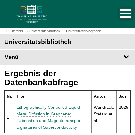
S
S
t
p
a
r
r
i
t
n
TU Chemnitz
Universitätsbibliothek
Universitätsbibliographie
s
g
Universitätsbibliothek
e
e
i
z
t
Menü
u
e
m
a
H
Ergebnis der
u
a
Datenbankabfrage
f
u
r
p
u
Nr.
Titel
Autor
Jahr
t
f
i
Lithographically Controlled Liquid
Wundrack,
2025
e
n
Metal Diffusion in Graphene:
Stefan* et
n
1
h
Fabrication and Magnetotransport
al.
a
Signatures of Superconductivity
l