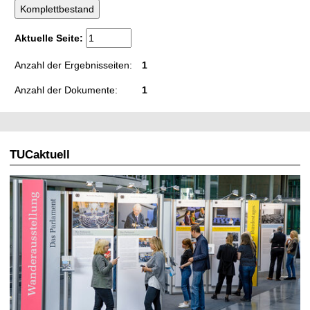
t
Aktuelle Seite:
Anzahl der Ergebnisseiten:
1
Anzahl der Dokumente:
1
TUCaktuell