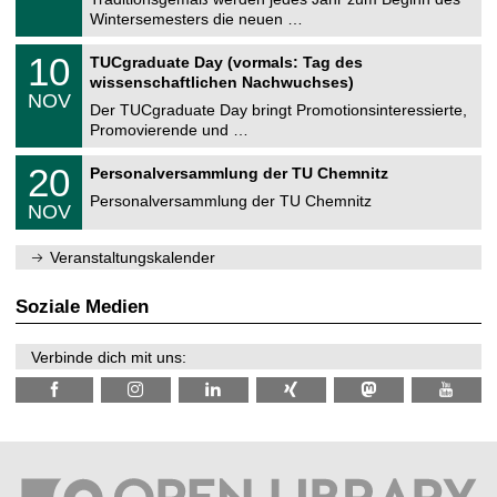
e
0
Wintersemesters die neuen …
m
.
n
2
Z
i
1
10
TUCgraduate Day (vormals: Tag des
0
e
t
0
2
wissenschaftlichen Nachwuchses)
n
z
.
6
NOV
t
1
Der TUCgraduate Day bringt Promotionsinteressierte,
r
1
Promovierende und …
u
.
m
2
T
f
2
20
Personalversammlung der TU Chemnitz
0
U
ü
0
2
C
r
Personalversammlung der TU Chemnitz
.
6
NOV
h
d
1
e
e
1
m
n
.
Veranstaltungskalender
n
w
2
i
i
0
t
s
2
Soziale Medien
z
s
6
e
n
Verbinde dich mit uns:
s
c
h
a
f
t
l
i