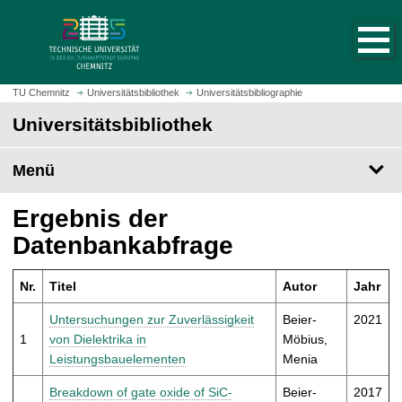
S
S
t
p
a
r
r
i
t
n
TU Chemnitz
Universitätsbibliothek
Universitätsbibliographie
s
g
Universitätsbibliothek
e
e
i
z
t
Menü
u
e
m
a
H
Ergebnis der
u
a
Datenbankabfrage
f
u
r
p
u
Nr.
Titel
Autor
Jahr
t
f
i
Untersuchungen zur Zuverlässigkeit
Beier-
2021
e
n
1
von Dielektrika in
Möbius,
n
h
Leistungsbauelementen
Menia
a
l
Breakdown of gate oxide of SiC-
Beier-
2017