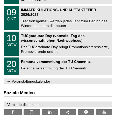
m
.
n
2
T
i
0
09
IMMATRIKULATIONS- UND AUFTAKTFEIER
0
U
t
9
2
2026/2027
C
z
.
6
OKT
h
1
Traditionsgemäß werden jedes Jahr zum Beginn des
e
0
Wintersemesters die neuen …
m
.
n
2
Z
i
1
10
TUCgraduate Day (vormals: Tag des
0
e
t
0
2
wissenschaftlichen Nachwuchses)
n
z
.
6
NOV
t
1
Der TUCgraduate Day bringt Promotionsinteressierte,
r
1
Promovierende und …
u
.
m
2
T
f
2
20
Personalversammlung der TU Chemnitz
0
U
ü
0
2
C
r
Personalversammlung der TU Chemnitz
.
6
NOV
h
d
1
e
e
1
m
n
.
Veranstaltungskalender
n
w
2
i
i
0
t
s
2
Soziale Medien
z
s
6
e
n
Verbinde dich mit uns:
s
c
h