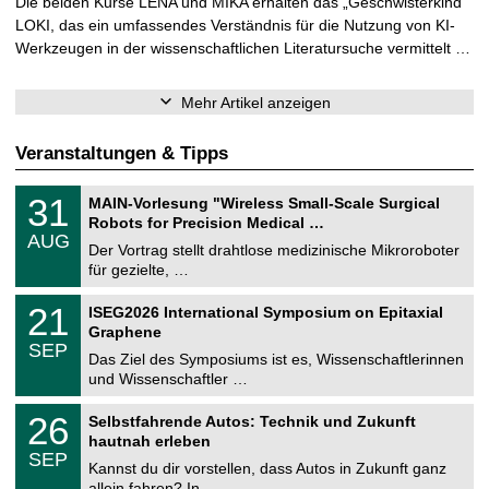
Die beiden Kurse LENA und MIKA erhalten das „Geschwisterkind“
LOKI, das ein umfassendes Verständnis für die Nutzung von KI-
Werkzeugen in der wissenschaftlichen Literatursuche vermittelt …
Mehr Artikel anzeigen
Veranstaltungen & Tipps
T
3
31
MAIN-Vorlesung "Wireless Small-Scale Surgical
U
1
Robots for Precision Medical …
C
.
AUG
h
0
Der Vortrag stellt drahtlose medizinische Mikroroboter
e
8
für gezielte, …
m
.
n
2
T
i
2
21
ISEG2026 International Symposium on Epitaxial
0
U
t
1
2
Graphene
C
z
.
6
SEP
h
0
Das Ziel des Symposiums ist es, Wissenschaftlerinnen
e
9
und Wissenschaftler …
m
.
n
2
T
i
2
26
Selbstfahrende Autos: Technik und Zukunft
0
U
t
6
2
hautnah erleben
C
z
.
6
SEP
h
0
Kannst du dir vorstellen, dass Autos in Zukunft ganz
e
9
allein fahren? In …