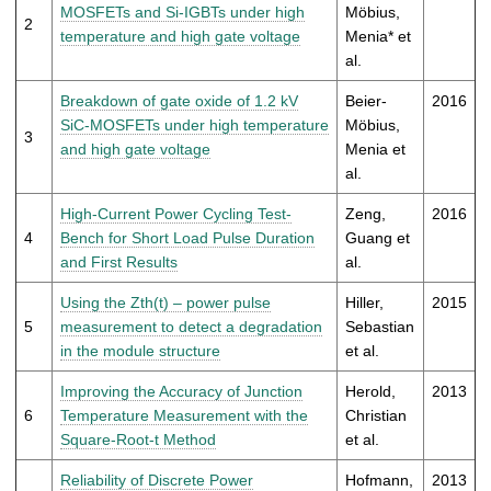
t
MOSFETs and Si-IGBTs under high
Möbius,
2
temperature and high gate voltage
Menia* et
al.
Breakdown of gate oxide of 1.2 kV
Beier-
2016
SiC-MOSFETs under high temperature
Möbius,
3
and high gate voltage
Menia et
al.
High-Current Power Cycling Test-
Zeng,
2016
4
Bench for Short Load Pulse Duration
Guang et
and First Results
al.
Using the Zth(t) – power pulse
Hiller,
2015
5
measurement to detect a degradation
Sebastian
in the module structure
et al.
Improving the Accuracy of Junction
Herold,
2013
6
Temperature Measurement with the
Christian
Square-Root-t Method
et al.
Reliability of Discrete Power
Hofmann,
2013