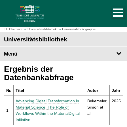
S
S
t
p
a
r
r
i
t
n
TU Chemnitz
Universitätsbibliothek
Universitätsbibliographie
s
g
Universitätsbibliothek
e
e
i
z
t
Menü
u
e
m
a
H
Ergebnis der
u
a
Datenbankabfrage
f
u
r
p
u
Nr.
Titel
Autor
Jahr
t
f
i
Advancing Digital Transformation in
Bekemeier,
2025
e
n
Material Science: The Role of
Simon et
n
1
h
Workflows Within the MaterialDigital
al.
a
Initiative
l