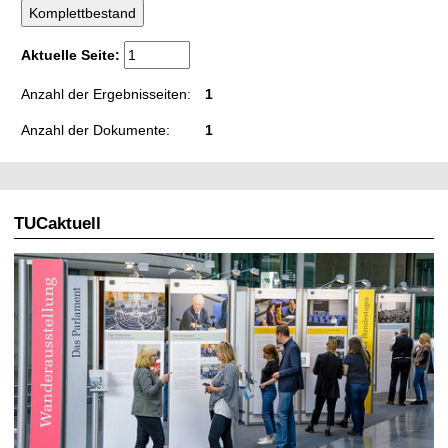
t
Aktuelle Seite:
Anzahl der Ergebnisseiten:
1
Anzahl der Dokumente:
1
TUCaktuell