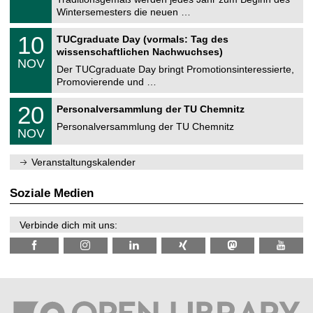
e
0
Wintersemesters die neuen …
m
.
n
2
Z
i
1
10
TUCgraduate Day (vormals: Tag des
0
e
t
0
2
wissenschaftlichen Nachwuchses)
n
z
.
6
NOV
t
1
Der TUCgraduate Day bringt Promotionsinteressierte,
r
1
Promovierende und …
u
.
m
2
T
f
2
20
Personalversammlung der TU Chemnitz
0
U
ü
0
2
C
r
Personalversammlung der TU Chemnitz
.
6
NOV
h
d
1
e
e
1
m
n
.
Veranstaltungskalender
n
w
2
i
i
0
t
s
2
Soziale Medien
z
s
6
e
n
Verbinde dich mit uns:
s
c
h
a
f
t
l
i