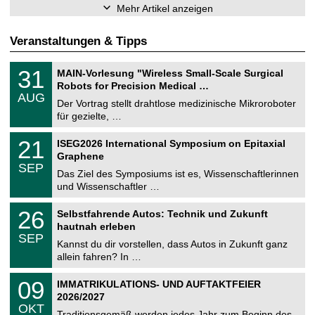
Mehr Artikel anzeigen
Veranstaltungen & Tipps
T
3
31
MAIN-Vorlesung "Wireless Small-Scale Surgical
U
1
Robots for Precision Medical …
C
.
AUG
h
0
Der Vortrag stellt drahtlose medizinische Mikroroboter
e
8
für gezielte, …
m
.
n
2
T
i
2
21
ISEG2026 International Symposium on Epitaxial
0
U
t
1
2
Graphene
C
z
.
6
SEP
h
0
Das Ziel des Symposiums ist es, Wissenschaftlerinnen
e
9
und Wissenschaftler …
m
.
n
2
T
i
2
26
Selbstfahrende Autos: Technik und Zukunft
0
U
t
6
2
hautnah erleben
C
z
.
6
SEP
h
0
Kannst du dir vorstellen, dass Autos in Zukunft ganz
e
9
allein fahren? In …
m
.
n
2
T
i
0
09
IMMATRIKULATIONS- UND AUFTAKTFEIER
0
U
t
9
2
2026/2027
C
z
.
6
OKT
h
1
Traditionsgemäß werden jedes Jahr zum Beginn des