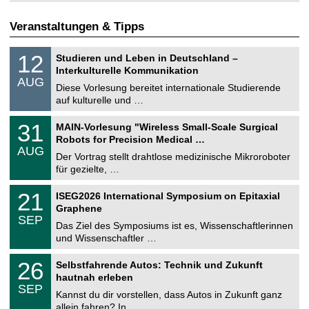
Veranstaltungen & Tipps
S
1
12
Studieren und Leben in Deutschland –
o
2
Interkulturelle Kommunikation
n
.
AUG
s
0
Diese Vorlesung bereitet internationale Studierende
t
8
auf kulturelle und …
i
.
g
2
T
e
3
31
MAIN-Vorlesung "Wireless Small-Scale Surgical
0
U
1
2
Robots for Precision Medical …
C
.
6
AUG
h
0
Der Vortrag stellt drahtlose medizinische Mikroroboter
e
8
für gezielte, …
m
.
n
2
T
i
2
21
ISEG2026 International Symposium on Epitaxial
0
U
t
1
2
Graphene
C
z
.
6
SEP
h
0
Das Ziel des Symposiums ist es, Wissenschaftlerinnen
e
9
und Wissenschaftler …
m
.
n
2
T
i
2
26
Selbstfahrende Autos: Technik und Zukunft
0
U
t
6
2
hautnah erleben
C
z
.
6
SEP
h
0
Kannst du dir vorstellen, dass Autos in Zukunft ganz
e
9
allein fahren? In …