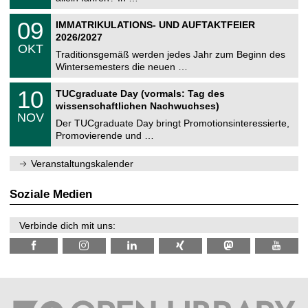
m
.
n
2
T
i
0
09
IMMATRIKULATIONS- UND AUFTAKTFEIER
0
U
t
9
2
2026/2027
C
z
.
6
OKT
h
1
Traditionsgemäß werden jedes Jahr zum Beginn des
e
0
Wintersemesters die neuen …
m
.
n
2
Z
i
1
10
TUCgraduate Day (vormals: Tag des
0
e
t
0
2
wissenschaftlichen Nachwuchses)
n
z
.
6
NOV
t
1
Der TUCgraduate Day bringt Promotionsinteressierte,
r
1
Promovierende und …
u
.
m
2
f
0
Veranstaltungskalender
ü
2
r
6
d
Soziale Medien
e
n
w
Verbinde dich mit uns:
i
s
s
e
n
s
c
h