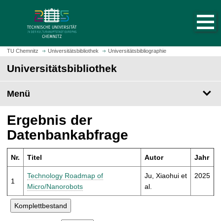
S
S
t
p
a
r
r
i
t
n
TU Chemnitz
Universitätsbibliothek
Universitätsbibliographie
s
g
Universitätsbibliothek
e
e
i
z
t
Menü
u
e
m
a
H
Ergebnis der
u
a
Datenbankabfrage
f
u
r
p
u
Nr.
Titel
Autor
Jahr
t
f
i
Technology Roadmap of
Ju, Xiaohui et
2025
e
1
n
Micro/Nanorobots
al.
n
h
a
l