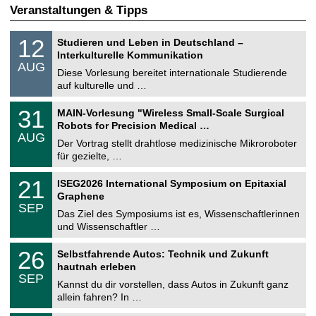
Veranstaltungen & Tipps
S
1
12
Studieren und Leben in Deutschland –
o
2
Interkulturelle Kommunikation
n
.
AUG
s
0
Diese Vorlesung bereitet internationale Studierende
t
8
auf kulturelle und …
i
.
g
2
T
e
3
31
MAIN-Vorlesung "Wireless Small-Scale Surgical
0
U
1
2
Robots for Precision Medical …
C
.
6
AUG
h
0
Der Vortrag stellt drahtlose medizinische Mikroroboter
e
8
für gezielte, …
m
.
n
2
T
i
2
21
ISEG2026 International Symposium on Epitaxial
0
U
t
1
2
Graphene
C
z
.
6
SEP
h
0
Das Ziel des Symposiums ist es, Wissenschaftlerinnen
e
9
und Wissenschaftler …
m
.
n
2
T
i
2
26
Selbstfahrende Autos: Technik und Zukunft
0
U
t
6
2
hautnah erleben
C
z
.
6
SEP
h
0
Kannst du dir vorstellen, dass Autos in Zukunft ganz
e
9
allein fahren? In …
m
.
n
2