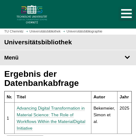
S
S
t
p
a
r
r
i
t
n
TU Chemnitz
Universitätsbibliothek
Universitätsbibliographie
s
g
Universitätsbibliothek
e
e
i
z
t
Menü
u
e
m
a
H
Ergebnis der
u
a
Datenbankabfrage
f
u
r
p
u
Nr.
Titel
Autor
Jahr
t
f
i
Advancing Digital Transformation in
Bekemeier,
2025
e
n
Material Science: The Role of
Simon et
n
1
h
Workflows Within the MaterialDigital
al.
a
Initiative
l