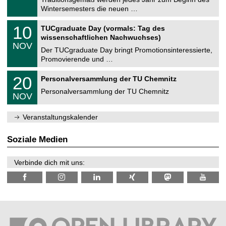
e
0
Wintersemesters die neuen …
m
.
n
2
Z
i
1
10
TUCgraduate Day (vormals: Tag des
0
e
t
0
2
wissenschaftlichen Nachwuchses)
n
z
.
6
NOV
t
1
Der TUCgraduate Day bringt Promotionsinteressierte,
r
1
Promovierende und …
u
.
m
2
T
f
2
20
Personalversammlung der TU Chemnitz
0
U
ü
0
2
C
r
Personalversammlung der TU Chemnitz
.
6
NOV
h
d
1
e
e
1
m
n
.
Veranstaltungskalender
n
w
2
i
i
0
t
s
2
Soziale Medien
z
s
6
e
n
Verbinde dich mit uns:
s
c
h
a
f
t
l
i