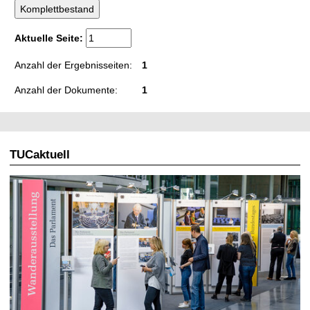
t
Aktuelle Seite:
Anzahl der Ergebnisseiten:
1
Anzahl der Dokumente:
1
TUCaktuell