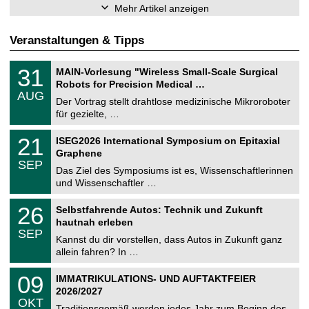
Mehr Artikel anzeigen
Veranstaltungen & Tipps
T
3
31
MAIN-Vorlesung "Wireless Small-Scale Surgical
U
1
Robots for Precision Medical …
C
.
AUG
h
0
Der Vortrag stellt drahtlose medizinische Mikroroboter
e
8
für gezielte, …
m
.
n
2
T
i
2
21
ISEG2026 International Symposium on Epitaxial
0
U
t
1
2
Graphene
C
z
.
6
SEP
h
0
Das Ziel des Symposiums ist es, Wissenschaftlerinnen
e
9
und Wissenschaftler …
m
.
n
2
T
i
2
26
Selbstfahrende Autos: Technik und Zukunft
0
U
t
6
2
hautnah erleben
C
z
.
6
SEP
h
0
Kannst du dir vorstellen, dass Autos in Zukunft ganz
e
9
allein fahren? In …
m
.
n
2
T
i
0
09
IMMATRIKULATIONS- UND AUFTAKTFEIER
0
U
t
9
2
2026/2027
C
z
.
6
OKT
h
1
Traditionsgemäß werden jedes Jahr zum Beginn des