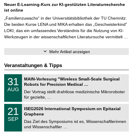
Neuer E-Learning-Kurs zur KI-gestützten Literaturrecherche
ist online
„Familienzuwachs“ in der Universitätsbibliothek der TU Chemnitz:
Die beiden Kurse LENA und MIKA erhalten das „Geschwisterkind“
LOKI, das ein umfassendes Verständnis für die Nutzung von KI-
Werkzeugen in der wissenschaftlichen Literatursuche vermittelt …
Mehr Artikel anzeigen
Veranstaltungen & Tipps
T
3
31
MAIN-Vorlesung "Wireless Small-Scale Surgical
U
1
Robots for Precision Medical …
C
.
AUG
h
0
Der Vortrag stellt drahtlose medizinische Mikroroboter
e
8
für gezielte, …
m
.
n
2
T
i
2
21
ISEG2026 International Symposium on Epitaxial
0
U
t
1
2
Graphene
C
z
.
6
SEP
h
0
Das Ziel des Symposiums ist es, Wissenschaftlerinnen
e
9
und Wissenschaftler …
m
.
n