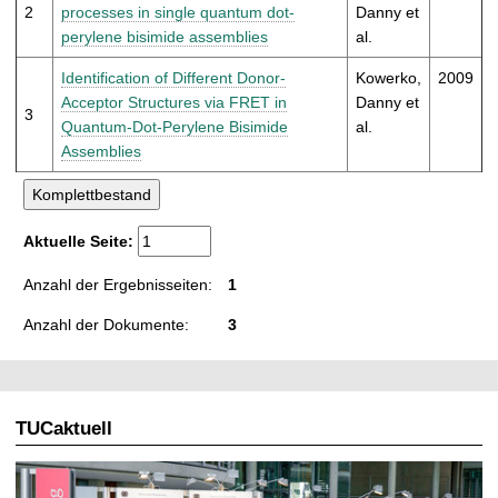
t
2
processes in single quantum dot-
Danny et
perylene bisimide assemblies
al.
Identification of Different Donor-
Kowerko,
2009
Acceptor Structures via FRET in
Danny et
3
Quantum-Dot-Perylene Bisimide
al.
Assemblies
Aktuelle Seite:
Anzahl der Ergebnisseiten:
1
Anzahl der Dokumente:
3
TUCaktuell