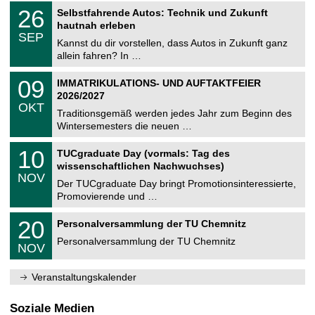
2
T
i
2
26
Selbstfahrende Autos: Technik und Zukunft
0
U
t
6
2
hautnah erleben
C
z
.
6
SEP
h
0
Kannst du dir vorstellen, dass Autos in Zukunft ganz
e
9
allein fahren? In …
m
.
n
2
T
i
0
09
IMMATRIKULATIONS- UND AUFTAKTFEIER
0
U
t
9
2
2026/2027
C
z
.
6
OKT
h
1
Traditionsgemäß werden jedes Jahr zum Beginn des
e
0
Wintersemesters die neuen …
m
.
n
2
Z
i
1
10
TUCgraduate Day (vormals: Tag des
0
e
t
0
2
wissenschaftlichen Nachwuchses)
n
z
.
6
NOV
t
1
Der TUCgraduate Day bringt Promotionsinteressierte,
r
1
Promovierende und …
u
.
m
2
T
f
2
20
Personalversammlung der TU Chemnitz
0
U
ü
0
2
C
r
Personalversammlung der TU Chemnitz
.
6
NOV
h
d
1
e
e
1
m
n
.
Veranstaltungskalender
n
w
2
i
i
0
t
s
2
Soziale Medien
z
s