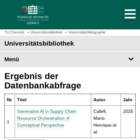
S
S
t
p
a
r
r
i
t
n
TU Chemnitz
Universitätsbibliothek
Universitätsbibliographie
s
g
Universitätsbibliothek
e
e
i
z
t
Menü
u
e
m
a
H
Ergebnis der
u
a
Datenbankabfrage
f
u
r
p
u
Nr.
Titel
Autor
Jahr
t
f
i
Generative AI in Supply Chain
Callefi,
2025
e
n
Resource Orchestration: A
Mario
n
1
h
Conceptual Perspective
Henrique et
a
al.
l