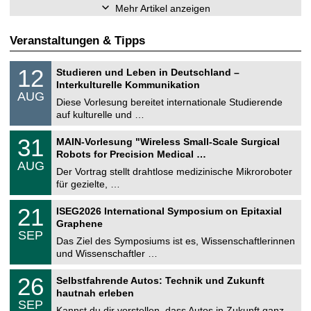
Mehr Artikel anzeigen
Veranstaltungen & Tipps
S
1
12
Studieren und Leben in Deutschland –
o
2
Interkulturelle Kommunikation
n
.
AUG
s
0
Diese Vorlesung bereitet internationale Studierende
t
8
auf kulturelle und …
i
.
g
2
T
e
3
31
MAIN-Vorlesung "Wireless Small-Scale Surgical
0
U
1
2
Robots for Precision Medical …
C
.
6
AUG
h
0
Der Vortrag stellt drahtlose medizinische Mikroroboter
e
8
für gezielte, …
m
.
n
2
T
i
2
21
ISEG2026 International Symposium on Epitaxial
0
U
t
1
2
Graphene
C
z
.
6
SEP
h
0
Das Ziel des Symposiums ist es, Wissenschaftlerinnen
e
9
und Wissenschaftler …
m
.
n
2
T
i
2
26
Selbstfahrende Autos: Technik und Zukunft
0
U
t
6
2
hautnah erleben
C
z
.
6
SEP
h
0
Kannst du dir vorstellen, dass Autos in Zukunft ganz