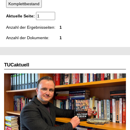
t
Aktuelle Seite:
Anzahl der Ergebnisseiten:
1
Anzahl der Dokumente:
1
TUCaktuell