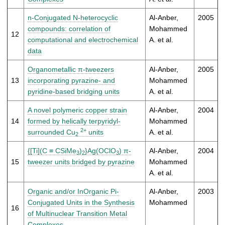
n-Conjugated N-heterocyclic
Al-Anber,
2005
compounds: correlation of
Mohammed
12
computational and electrochemical
A. et al.
data
Organometallic π-tweezers
Al-Anber,
2005
13
incorporating pyrazine- and
Mohammed
pyridine-based bridging units
A. et al.
A novel polymeric copper strain
Al-Anber,
2004
14
formed by helically terpyridyl-
Mohammed
2+
surrounded Cu
units
A. et al.
2
{[Ti](C ≡ CSiMe
)
}Ag(OClO
) π-
Al-Anber,
2004
3
2
3
15
tweezer units bridged by pyrazine
Mohammed
A. et al.
Organic and/or InOrganic Pi-
Al-Anber,
2003
Conjugated Units in the Synthesis
Mohammed
16
of Multinuclear Transition Metal
Complexes