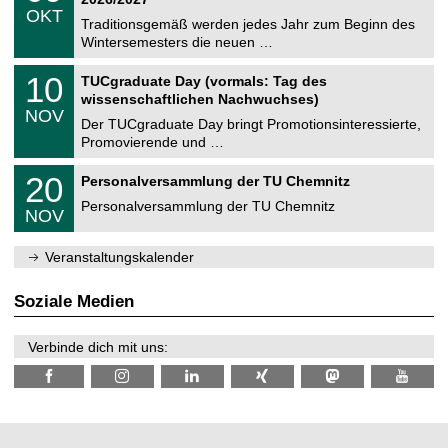
C
z
.
6
OKT
h
1
Traditionsgemäß werden jedes Jahr zum Beginn des
e
0
Wintersemesters die neuen …
m
.
n
2
Z
i
1
10
TUCgraduate Day (vormals: Tag des
0
e
t
0
2
wissenschaftlichen Nachwuchses)
n
z
.
6
NOV
t
1
Der TUCgraduate Day bringt Promotionsinteressierte,
r
1
Promovierende und …
u
.
m
2
T
f
2
20
Personalversammlung der TU Chemnitz
0
U
ü
0
2
C
r
Personalversammlung der TU Chemnitz
.
6
NOV
h
d
1
e
e
1
m
n
.
Veranstaltungskalender
n
w
2
i
i
0
t
s
2
Soziale Medien
z
s
6
e
n
Verbinde dich mit uns:
s
c
h
a
f
t
l