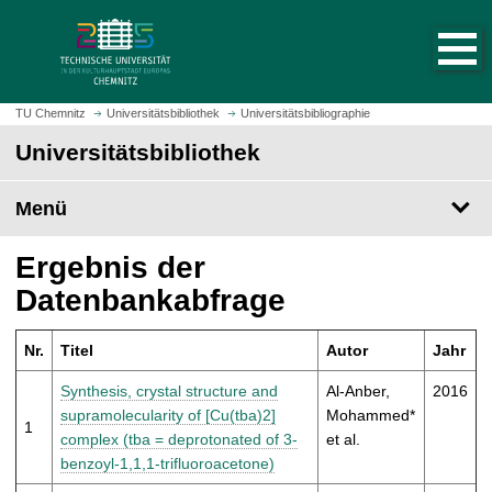
S
S
t
p
a
r
r
i
t
n
TU Chemnitz
Universitätsbibliothek
Universitätsbibliographie
s
g
Universitätsbibliothek
e
e
i
z
t
Menü
u
e
m
a
H
Ergebnis der
u
a
Datenbankabfrage
f
u
r
p
u
Nr.
Titel
Autor
Jahr
t
f
i
Synthesis, crystal structure and
Al-Anber,
2016
e
n
supramolecularity of [Cu(tba)2]
Mohammed*
n
1
h
complex (tba = deprotonated of 3-
et al.
a
benzoyl-1,1,1-trifluoroacetone)
l