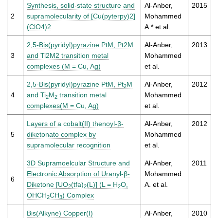
t
Synthesis, solid-state structure and
Al-Anber,
2015
2
supramolecularity of [Cu(pyterpy)2]
Mohammed
(ClO4)2
A.* et al.
2,5-Bis(pyridyl)pyrazine PtM, Pt2M
Al-Anber,
2013
3
and Ti2M2 transition metal
Mohammed
complexes (M = Cu, Ag)
et al.
2,5-Bis(pyridyl)pyrazine PtM, Pt
M
Al-Anber,
2012
2
4
and Ti
M
transition metal
Mohammed
2
2
complexes(M = Cu, Ag)
et al.
Layers of a cobalt(II) thenoyl-β-
Al-Anber,
2012
5
diketonato complex by
Mohammed
supramolecular recognition
et al.
3D Supramoelcular Structure and
Al-Anber,
2011
Electronic Absorption of Uranyl-β-
Mohammed
6
Diketone [UO
(tfa)
(L)] (L = H
O,
A. et al.
2
2
2
OHCH
CH
) Complex
2
3
Bis(Alkyne) Copper(I)
Al-Anber,
2010