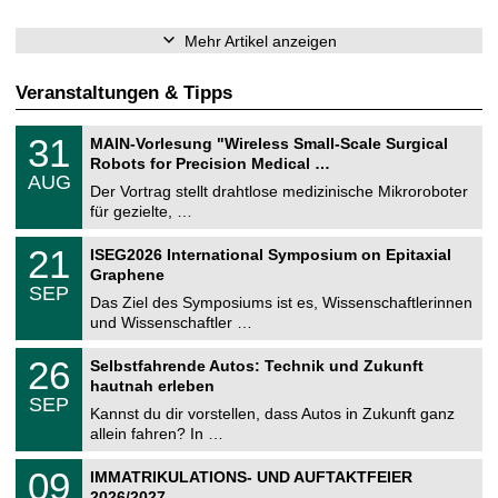
Mehr Artikel anzeigen
Veranstaltungen & Tipps
T
3
31
MAIN-Vorlesung "Wireless Small-Scale Surgical
U
1
Robots for Precision Medical …
C
.
AUG
h
0
Der Vortrag stellt drahtlose medizinische Mikroroboter
e
8
für gezielte, …
m
.
n
2
T
i
2
21
ISEG2026 International Symposium on Epitaxial
0
U
t
1
2
Graphene
C
z
.
6
SEP
h
0
Das Ziel des Symposiums ist es, Wissenschaftlerinnen
e
9
und Wissenschaftler …
m
.
n
2
T
i
2
26
Selbstfahrende Autos: Technik und Zukunft
0
U
t
6
2
hautnah erleben
C
z
.
6
SEP
h
0
Kannst du dir vorstellen, dass Autos in Zukunft ganz
e
9
allein fahren? In …
m
.
n
2
T
i
0
09
IMMATRIKULATIONS- UND AUFTAKTFEIER
0
U
t
9
2
2026/2027