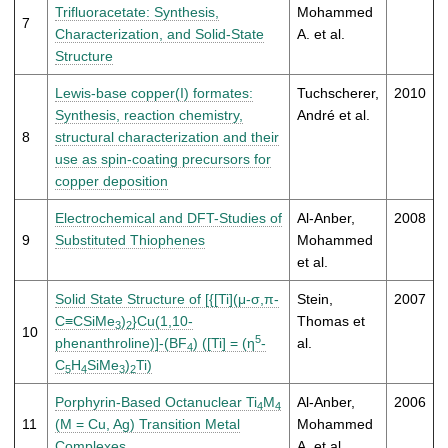
Trifluoracetate: Synthesis,
Mohammed
7
Characterization, and Solid-State
A. et al.
Structure
Lewis-base copper(I) formates:
Tuchscherer,
2010
Synthesis, reaction chemistry,
André et al.
8
structural characterization and their
use as spin-coating precursors for
copper deposition
Electrochemical and DFT-Studies of
Al-Anber,
2008
9
Substituted Thiophenes
Mohammed
et al.
Solid State Structure of [{[Ti](μ-σ,π-
Stein,
2007
C≡CSiMe
)
}Cu(1,10-
Thomas et
3
2
10
5
phenanthroline)]-(BF
) ([Ti] = (η
-
al.
4
C
H
SiMe
)
Ti)
5
4
3
2
Porphyrin-Based Octanuclear Ti
M
Al-Anber,
2006
4
4
11
(M = Cu, Ag) Transition Metal
Mohammed
Complexes
A. et al.