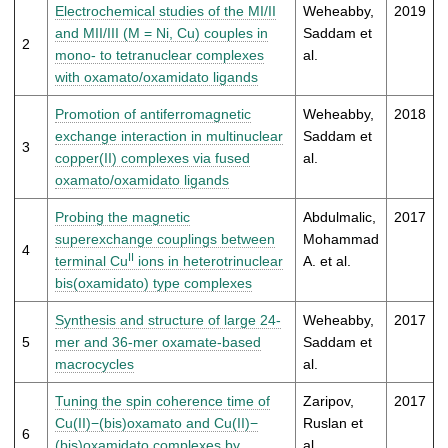
t
Electrochemical studies of the MI/II
Weheabby,
2019
and MII/III (M = Ni, Cu) couples in
Saddam et
2
mono- to tetranuclear complexes
al.
with oxamato/oxamidato ligands
Promotion of antiferromagnetic
Weheabby,
2018
exchange interaction in multinuclear
Saddam et
3
copper(II) complexes via fused
al.
oxamato/oxamidato ligands
Probing the magnetic
Abdulmalic,
2017
superexchange couplings between
Mohammad
4
II
terminal Cu
ions in heterotrinuclear
A. et al.
bis(oxamidato) type complexes
Synthesis and structure of large 24-
Weheabby,
2017
5
mer and 36-mer oxamate-based
Saddam et
macrocycles
al.
Tuning the spin coherence time of
Zaripov,
2017
Cu(II)−(bis)oxamato and Cu(II)−
Ruslan et
6
(bis)oxamidato complexes by
al.