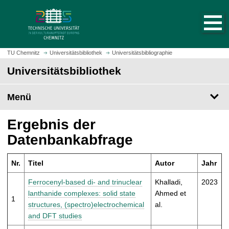
S
S
t
p
a
r
r
i
t
n
TU Chemnitz
Universitätsbibliothek
Universitätsbibliographie
s
g
Universitätsbibliothek
e
e
i
z
t
Menü
u
e
m
a
H
Ergebnis der
u
a
Datenbankabfrage
f
u
r
p
u
Nr.
Titel
Autor
Jahr
t
f
i
Ferrocenyl-based di- and trinuclear
Khalladi,
2023
e
n
lanthanide complexes: solid state
Ahmed et
n
1
h
structures, (spectro)electrochemical
al.
a
and DFT studies
l