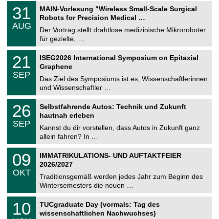
T
3
31
MAIN-Vorlesung "Wireless Small-Scale Surgical
U
1
Robots for Precision Medical …
C
.
AUG
h
0
Der Vortrag stellt drahtlose medizinische Mikroroboter
e
8
für gezielte, …
m
.
n
2
T
i
2
21
ISEG2026 International Symposium on Epitaxial
0
U
t
1
2
Graphene
C
z
.
6
SEP
h
0
Das Ziel des Symposiums ist es, Wissenschaftlerinnen
e
9
und Wissenschaftler …
m
.
n
2
T
i
2
26
Selbstfahrende Autos: Technik und Zukunft
0
U
t
6
2
hautnah erleben
C
z
.
6
SEP
h
0
Kannst du dir vorstellen, dass Autos in Zukunft ganz
e
9
allein fahren? In …
m
.
n
2
T
i
0
09
IMMATRIKULATIONS- UND AUFTAKTFEIER
0
U
t
9
2
2026/2027
C
z
.
6
OKT
h
1
Traditionsgemäß werden jedes Jahr zum Beginn des
e
0
Wintersemesters die neuen …
m
.
n
2
Z
i
1
10
TUCgraduate Day (vormals: Tag des
0
e
t
0
2
wissenschaftlichen Nachwuchses)
n
z
.