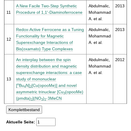
A New Facile Two-Step Synthetic
Abdulmalic,
2013
11
Procedure of 1,1′-Diaminoferrocene
Mohammad
A. et al.
Redox-Active Ferrocene as a Tuning
Abdulmalic,
2013
Functionality for Magnetic
Mohammad
12
Superexchange Interactions of
A. et al.
Bis(oxamato) Type Complexes
An interplay between the spin
Abdulmalic,
2012
density distribution and magnetic
Mohammad
superexchange interactions: a case
A. et al.
13
study of mononuclear
n
[
Bu
N]
[Cu(opooMe)] and novel
4
2
asymmetric trinuclear [Cu
(opooMe)
3
(pmdta)
](NO
)
·3MeCN
2
3
2
Aktuelle Seite: