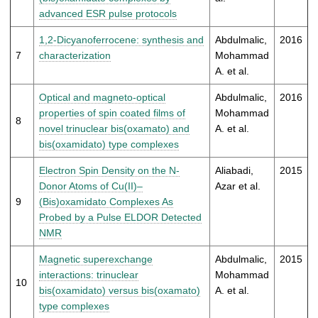
advanced ESR pulse protocols
1,2-Dicyanoferrocene: synthesis and
Abdulmalic,
2016
7
characterization
Mohammad
A. et al.
Optical and magneto-optical
Abdulmalic,
2016
properties of spin coated films of
Mohammad
8
novel trinuclear bis(oxamato) and
A. et al.
bis(oxamidato) type complexes
Electron Spin Density on the N-
Aliabadi,
2015
Donor Atoms of Cu(II)–
Azar et al.
9
(Bis)oxamidato Complexes As
Probed by a Pulse ELDOR Detected
NMR
Magnetic superexchange
Abdulmalic,
2015
interactions: trinuclear
Mohammad
10
bis(oxamidato) versus bis(oxamato)
A. et al.
type complexes